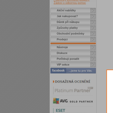
Žádost o odbornou pomoc
Akční nabídky
Jak nakupovat?
Dárek při nákupu
Způsoby platby
Obchodní podmínky
Prodejci
Nástroje
Diskuze
Potřebuji poradit
VIP sekce