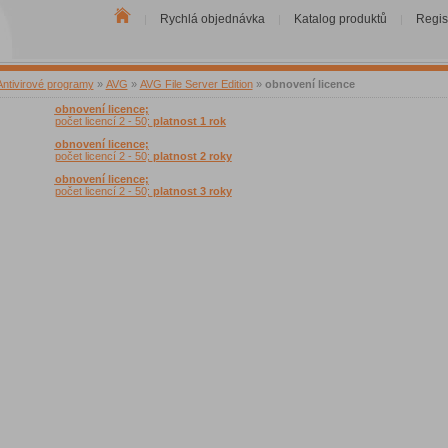
Rychlá objednávka
Katalog produktů
Regis
|
|
|
Antivirové programy
»
AVG
»
AVG File Server Edition
»
obnovení licence
obnovení licence;
počet licencí 2 - 50;
platnost 1 rok
obnovení licence;
počet licencí 2 - 50;
platnost 2 roky
obnovení licence;
počet licencí 2 - 50;
platnost 3 roky