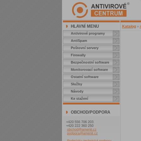
HLAVNÍ MENU
Katalog
»
Antivirové programy
AntiSpam
Poštovní servery
Firewally
Bezpečnostní software
Monitorovací software
Ostatní software
Služby
Návody
Ke stažení
OBCHOD/PODPORA
+420 556 706 203
+420 222 360 250
obchod@amenit.cz
podpora@amenit.cz
Podmínky technické podpory