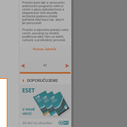
Protože jsem laik a nerozumím
antivirovým programů velmi si
cením s jakou jednoduchostí a
elegantností mně dovedla
technická podpora předat
potřebné informace tak, abych
jim porozuměl.
Protože si takového jednání velmi
cením, považuji za vhodné
poděkovat také Vám za dobře
vybraný a proškolený personál.
Roman Jakubík
#2
DOPORUČUJEME