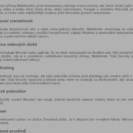
stvý přístup Bitdefenderu proti ransomwaru zahrnuje vrstvu ochrany dat, která chrání vaše
y, videa a hudbu před všemi druhy útoků ransomwaru. Funguje s modulem Pokročilá oc
mi, a chrání vaše nejdůležitější soubory před šifrováním pomocí ransomwaru.
zení zranitelnosti
ávejte bezpečnostní díry a slabá místa jediným kliknutím. Bitdefender zkontroluje na vaš
alý a zranitelný software, chybějící bezpečnostní záplaty Windows a potenciálně nebezpečn
, a poté navrhne nejlepší opravu.
nce webových útoků
chnologie filtrování webu zajišťuje, že se nikdy nedostanete na škodlivý web. Než skutečně
 zjistěte, zda je k výsledkům vyhledávání bezpečný přístup. Bitdefender Total Security t
y známé infikované odkazy.
phishing
 podvody jsou na vzestupu, ale naše pokročilá ochrana proti phishingu vás snadno udrží v
ender Total Security rozpozná a blokuje weby, které se vydávají za důvěryhodné, aby ukrad
jako jsou hesla nebo čísla kreditních karet.
roti podvodům
kročilý systém filtrování vás varuje, kdykoli navštívíte webové stránky, které se vás mo
ět.
pam
e irelevantní zprávy ve složce Doručená pošta. Je k dispozici pro e-mailové klienty (Micros
rbird).
anné prostředí