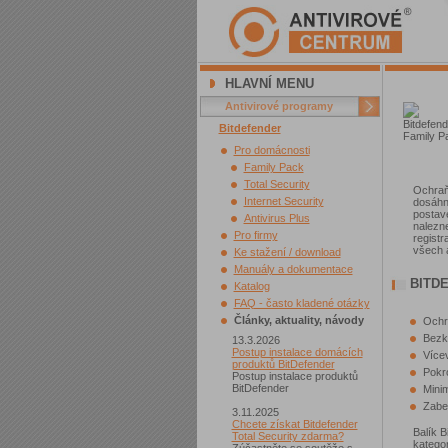
HLAVNÍ MENU
Antivirové programy
Bitdefender
Pro domácnosti
Family Pack
Total Security
Ochraň
Internet Security
dosáhn
postav
Antivirus Plus
nalezn
Pro firmy
registr
všech a
Ke stažení / download
Manuály a dokumentace
BITDE
Katalog
FAQ - často kladené otázky
Články, aktuality, návody
Ochr
Bezko
13.3.2026
Postup instalace domácích
Více
produktů BitDefender
Pokro
Postup instalace produktů
BitDefender
Mini
Zabe
3.11.2025
Chcete získat Bitdefender
Balík 
Total Security zdarma?
kategor