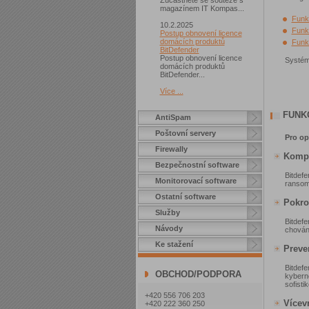
Zúčastněte se soutěže s
magazínem IT Kompas...
Funk
10.2.2025
Funk
Postup obnovení licence
domácích produktů
Funk
BitDefender
Postup obnovení licence
Systém
domácích produktů
BitDefender...
Více ...
FUNK
AntiSpam
Poštovní servery
Pro o
Firewally
Kompl
Bezpečnostní software
Bitdef
Monitorovací software
ransomw
Ostatní software
Pokro
Služby
Bitdef
Návody
chování
Ke stažení
Preve
Bitdef
OBCHOD/PODPORA
kybern
sofisti
+420 556 706 203
Vícev
+420 222 360 250