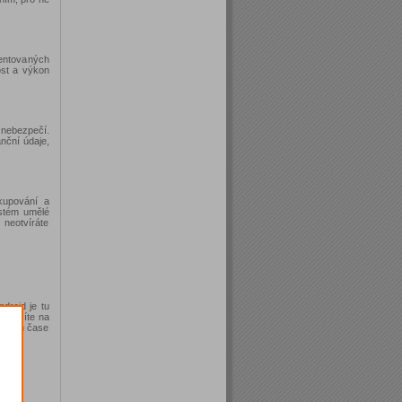
entovaných
ost a výkon
 nebezpečí.
anční údaje,
akupování a
ystém umělé
 neotvíráte
droid je tu
narazíte na
eálném čase