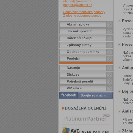
obchod@amenit.cz
podpora@amenit.cz
Vícevr
obrázk
Podmínky technické podpory
hrozba
Žádost o odbornou pomoc
Posou
Akční nabídky
Vyhled
Jak nakupovat?
zastar
systému
Dárek při nákupu
Preve
Způsoby platby
Obchodní podmínky
Naše te
odkaz,
Prodejci
všechn
Anti-
Nástroje
Diskuze
Online
Bitdef
Potřebuji poradit
údaje, 
VIP sekce
Boj p
Náš po
podvád
Antis
Filtruj
Thunde
Záchr