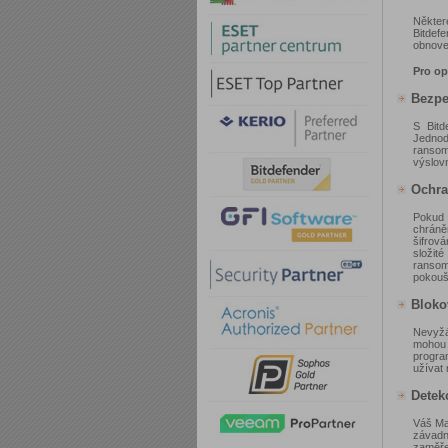
Někter
Bitdefe
obnove
Pro o
Bezpe
S Bitd
Jednod
ransom
výslovn
Ochra
Pokud 
chráně
šifrová
složit
ransom
pokouší
Bloko
Nevyžá
mohou z
progra
užívat 
Detek
Váš Ma
závadn
zaměře