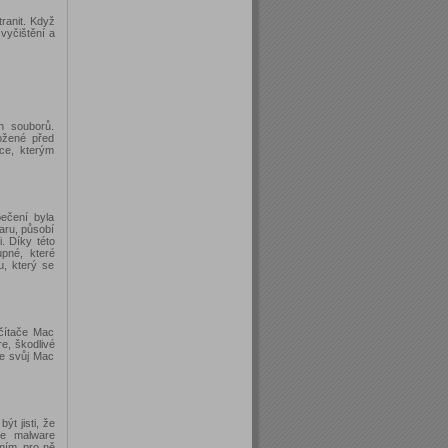
ranit. Když
vyčištění a
h souborů.
ožené před
ce, kterým
ečení byla
aru, působí
. Díky této
upné, které
, který se
očítače Mac
e, škodlivé
te svůj Mac
t jisti, že
je malware
ním, pro ně