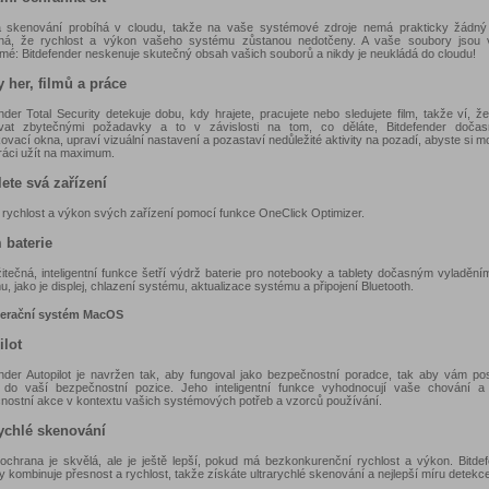
a skenování probíhá v cloudu, takže na vaše systémové zdroje nemá prakticky žádný
á, že rychlost a výkon vašeho systému zůstanou nedotčeny. A vaše soubory jsou 
mé: Bitdefender neskenuje skutečný obsah vašich souborů a nikdy je neukládá do cloudu!
y her, filmů a práce
nder Total Security detekuje dobu, kdy hrajete, pracujete nebo sledujete film, takže ví, 
vat zbytečnými požadavky a to v závislosti na tom, co děláte, Bitdefender dočas
vací okna, upraví vizuální nastavení a pozastaví nedůležité aktivity na pozadí, abyste si moh
ráci užít na maximum.
ete svá zařízení
 rychlost a výkon svých zařízení pomocí funkce OneClick Optimizer.
 baterie
itečná, inteligentní funkce šetří výdrž baterie pro notebooky a tablety dočasným vyladění
, jako je displej, chlazení systému, aktualizace systému a připojení Bluetooth.
perační systém MacOS
ilot
ender Autopilot je navržen tak, aby fungoval jako bezpečnostní poradce, tak aby vám pos
 do vaší bezpečnostní pozice. Jeho inteligentní funkce vyhodnocují vaše chování a 
nostní akce v kontextu vašich systémových potřeb a vzorců používání.
rychlé skenování
ochrana je skvělá, ale je ještě lepší, pokud má bezkonkurenční rychlost a výkon. Bitdef
y kombinuje přesnost a rychlost, takže získáte ultrarychlé skenování a nejlepší míru detekc