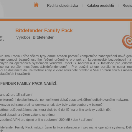
Rychlá objednávka
Katalog produktů
Regis
|
|
|
Bitdefender Family Pack
Výrobce:
Bitdefender
te svou rodinu před všemi typy online hrozeb pomocí kompletního zabezpečení nové gen
ete pomocí bezpečnostního řešení určeného pro pokrytí kybernetické bezpečnosti na 
ených na operačních systémech Windows, macOS, Android a iOS. Instalace pro jednotli
ete na portále https://central.bitdefender.com/ . Pro použití tohoto portálu je nutná reg
aci se dostanete do uživatelské zóny v které naleznete přehled o Vaši ch zařízeních s možn
ktuálních instalátorů.
FENDER FAMILY PACK NABÍZÍ:
anu až pro 15 zařízení.
nkurenční detekci hrozeb, pomocí které dokáže zastavit šíření sofistikovaného malwaru.
vrstvou ochranu proti ransomwaru, tak aby byly vaše soubory v bezpečí.
čilou rodičovská kontrolu, která diskrétně dohlíží na online aktivity vašich dětí.
mální dopad na výkon vašeho systému.
zpečená VPN pro úplné online soukromí, 200 MB / den / zařízení.
Bitdefender Family Pack nabízí různé funkce zabezpečení pro různé operační systémy. Dělím
ií: