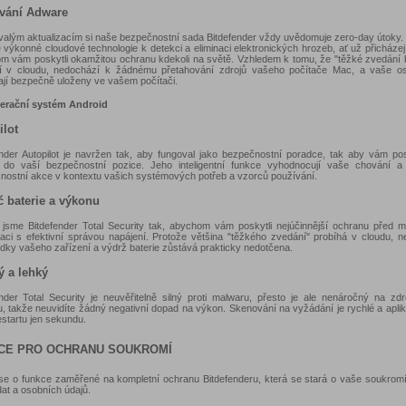
vání Adware
rvalým aktualizacím si naše bezpečnostní sada Bitdefender vždy uvědomuje zero-day útoky
výkonné cloudové technologie k detekci a eliminaci elektronických hrozeb, ať už přicházejí
m vám poskytli okamžitou ochranu kdekoli na světě. Vzhledem k tomu, že "těžké zvedání
í v cloudu, nedochází k žádnému přetahování zdrojů vašeho počítače Mac, a vaše os
ají bezpečně uloženy ve vašem počítači.
erační systém Android
ilot
ender Autopilot je navržen tak, aby fungoval jako bezpečnostní poradce, tak aby vám pos
 do vaší bezpečnostní pozice. Jeho inteligentní funkce vyhodnocují vaše chování a 
nostní akce v kontextu vašich systémových potřeb a vzorců používání.
č baterie a výkonu
i jsme Bitdefender Total Security tak, abychom vám poskytli nejúčinnější ochranu před 
aci s efektivní správou napájení. Protože většina "těžkého zvedání" probíhá v cloudu, 
dky vašeho zařízení a výdrž baterie zůstává prakticky nedotčena.
ý a lehký
ender Total Security je neuvěřitelně silný proti malwaru, přesto je ale nenáročný na zd
u, takže neuvidíte žádný negativní dopad na výkon. Skenování na vyžádání je rychlé a aplik
startu jen sekundu.
CE PRO OCHRANU SOUKROMÍ
se o funkce zaměřené na kompletní ochranu Bitdefenderu, která se stará o vaše soukrom
dat a osobních údajů.