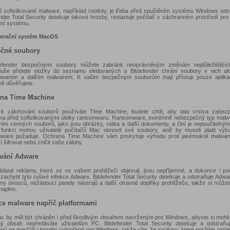
é sofistikované malware, například rootkity, je třeba před spuštěním systému Windows odst
nder Total Security detekuje takové hrozby, restartuje počítač v záchranném prostředí pro 
ní systému.
perační systém MacOS
čné soubory
efender bezpečnými soubory můžete zabránit neoprávněným změnám nejdůležitějšíc
uše přidejte složky do seznamu sledovaných a Bitdefender chrání soubory v nich ul
warem a dalším malwarem. K vašim bezpečným souborům mají přístup pouze aplika
ě důvěřujete.
na Time Machine
k zálohování souborů používáte Time Machine, budete chtít, aby tato vrstva zabezp
na před sofistikovanými útoky ransomwaru. Ransomware, extrémně nebezpečný typ malw
ním cenných souborů, jako jsou obrázky, videa a další dokumenty, a činí je nepoužitelnými
é funkci mohou uživatelé počítačů Mac obnovit své soubory, aniž by museli platit výk
ware požaduje. Ochrana Time Machine vám poskytuje výhodu proti jakémukoli malwaru
 šifrovat nebo zničit vaše zálohy.
vání Adware
dané reklamy, které se ve vašem prohlížeči objevují, jsou nepříjemné, a dokonce i p
achytit tyto rušivé infekce Adware. Bitdefender Total Security detekuje a odstraňuje Adwar
my únosců, nežádoucí panely nástrojů a další otravné doplňky prohlížeče, takže si může
naplno.
ce malware napříč platformami
c by měl být chráněn i před škodlivým obsahem navrženým pro Windows, abyste si mohli bý
ý obsah nepředáváte uživatelům PC. Bitdefender Total Security detekuje a odstraňu
ný na macOS i hrozby vytvořené pro Windows, takže víte, že soubory, které posíláte ostat