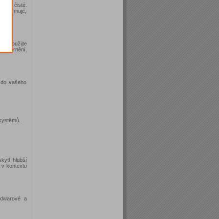
kace čisté.
s informuje,
n, použijte
upozornění,
u do vašeho
 systémů.
kytl hlubší
 v kontextu
ardwarové a