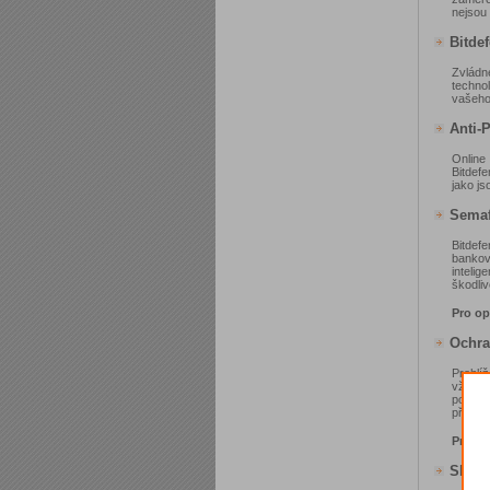
nejsou
Bitdef
Zvládn
techno
vašeho
Anti-
Online
Bitdefe
jako js
Semaf
Bitdef
bankov
inteli
škodli
Pro op
Ochra
Prohlí
vždy, 
podvod
před v
Pro op
Skenov