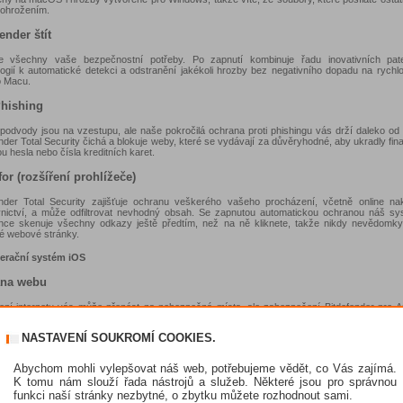
 ohrožením.
ender štít
e všechny vaše bezpečnostní potřeby. Po zapnutí kombinuje řadu inovativních pat
logií k automatické detekci a odstranění jakékoli hrozby bez negativního dopadu na rychl
 Macu.
Phishing
 podvody jsou na vzestupu, ale naše pokročilá ochrana proti phishingu vás drží daleko od
nder Total Security čichá a blokuje weby, které se vydávají za důvěryhodné, aby ukradly fin
ou hesla nebo čísla kreditních karet.
or (rozšíření prohlížeče)
ender Total Security zajišťuje ochranu veškerého vašeho procházení, včetně online n
nictví, a může odfiltrovat nevhodný obsah. Se zapnutou automatickou ochranou náš s
gence skenuje všechny odkazy ještě předtím, než na ně kliknete, takže nikdy nevědomky
vé webové stránky.
erační systém iOS
na webu
žení internetu vás může přenést na nebezpečná místa, ale zabezpečení Bitdefender pro An
aby vás ochránilo. Náš systém proti phishingu skenuje webové stránky a varuje vás, když 
né stránky. Filtruje veškerý provoz, nejen vaše úmyslné procházení, a nabízí ochranu v r
NASTAVENÍ SOUKROMÍ COOKIES.
šemi online nebezpečími.
erační systém Android
Abychom mohli vylepšovat náš web, potřebujeme vědět, co Vás zajímá.
K tomu nám slouží řada nástrojů a služeb. Některé jsou pro správnou
ání na vyžádání a při instalaci
funkci naší stránky nezbytné, o zbytku můžete rozhodnout sami.