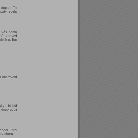
 dopad. To
vždy zcela
že vás nemá
ně zastaví
li hru, film
m nastavení
kytl hlubší
doporučují
ender Total
e v oboru.