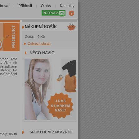
trovat
Přihlásit
O nás
Kontakty
|
|
|
NÁKUPNÍ KOŠÍK
Cena:
0 Kč
Zobrazit obsah
NĚCO NAVÍC
erace. Toto
zařízeních
vé aplikace
istrace. Po
ostí stažení
SPOKOJENÍ ZÁKAZNÍCI
e je do tří