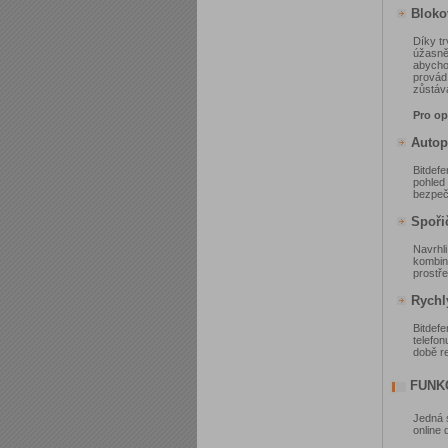
Bloko
Díky t
úžasně 
abycho
provád
zůstáv
Pro op
Autop
Bitdef
pohled
bezpeč
Spoři
Navrhl
kombin
prostře
Rychl
Bitdef
telefon
době re
FUNK
Jedná 
online 