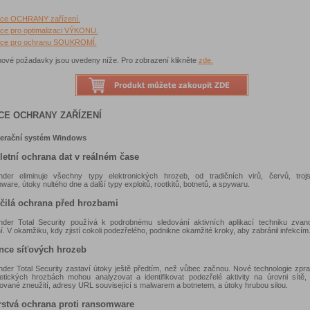
ce OCHRANY zařízení.
ce pro optimalizaci VÝKONU.
ce pro ochranu SOUKROMÍ.
ové požadavky jsou uvedeny níže. Pro zobrazení klikněte
zde.
CE OCHRANY ZAŘÍZENÍ
perační systém Windows
etní ochrana dat v reálném čase
ender eliminuje všechny typy elektronických hrozeb, od tradičních virů, červů, troj
are, útoky nultého dne a další typy exploitů, rootkitů, botnetů, a spywaru.
čilá ochrana před hrozbami
ender Total Security používá k podrobnému sledování aktivních aplikací techniku zva
. V okamžiku, kdy zjistí cokoli podezřelého, podnikne okamžité kroky, aby zabránil infekcím
nce síťových hrozeb
ender Total Security zastaví útoky ještě předtím, než vůbec začnou. Nové technologie zpra
etických hrozbách mohou analyzovat a identifikovat podezřelé aktivity na úrovni sítě,
kované zneužití, adresy URL související s malwarem a botnetem, a útoky hrubou silou.
rstvá ochrana proti ransomware