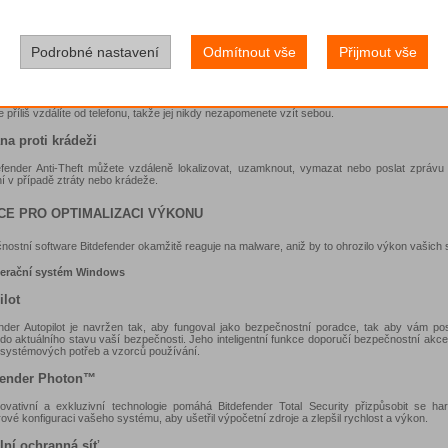
i pro skenujte svůj Android telefon nebo tablet, a ujistěte se, že jsou všechny vaše apli
ový modul navíc automaticky prohledá každou aplikaci, jakmile ji nainstalujete, a okamžitě vá
představuje nějaké nebezpečí.
Podrobné nastavení
Odmítnout vše
Přijmout vše
ON
rozšiřuje mobilní zabezpečení i na vaše chytré hodinky. A pokud nevíte, kde je váš telefo
 z Androidu k aktivaci zvukového upozornění, abyste ho mohli snadno najít. Dostanete 
 příliš vzdálíte od telefonu, takže jej nikdy nezapomenete vzít sebou.
na proti krádeži
efender Anti-Theft můžete vzdáleně lokalizovat, uzamknout, vymazat nebo poslat zpráv
í v případě ztráty nebo krádeže.
CE PRO OPTIMALIZACI VÝKONU
ostní software Bitdefender okamžitě reaguje na malware, aniž by to ohrozilo výkon vašich
perační systém Windows
ilot
ender Autopilot je navržen tak, aby fungoval jako bezpečnostní poradce, tak aby vám pos
do aktuálního stavu vaší bezpečnosti. Jeho inteligentní funkce doporučí bezpečnostní akce
 systémových potřeb a vzorců používání.
fender Photon™
novativní a exkluzivní technologie pomáhá Bitdefender Total Security přizpůsobit se h
ové konfiguraci vašeho systému, aby ušetřil výpočetní zdroje a zlepšil rychlost a výkon.
lní ochranná síť