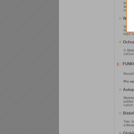
Kdykol
Antivir
zda ne
Wear
WearON 
WearON
když se
Ochra
S Bitd
zařízen
FUNK
Bezpečn
Pro o
Autop
Bitdef
pohled 
vašich
Bitde
Tato i
softwar
Globá