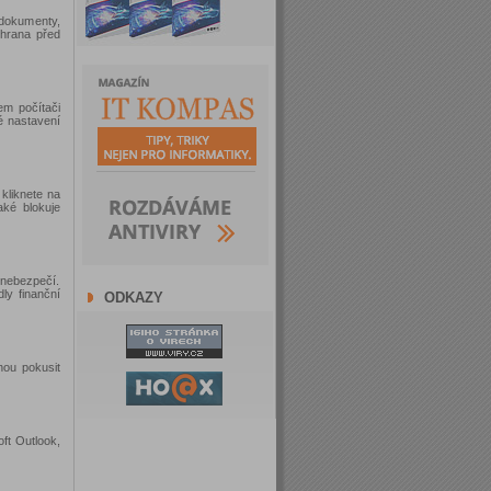
 dokumenty,
hrana před
em počítači
é nastavení
 kliknete na
aké blokuje
 nebezpečí.
ly finanční
ODKAZY
hou pokusit
oft Outlook,