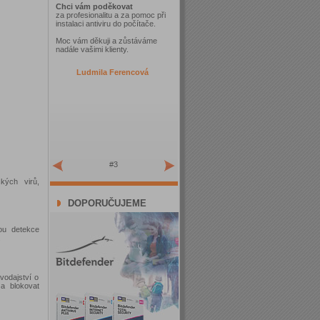
Chci vám poděkovat
za profesionalitu a za pomoc při
instalaci antiviru do počítače.
Moc vám děkuji a zůstáváme
nadále vašimi klienty.
Ludmila Ferencová
#3
ských virů,
DOPORUČUJEME
nou detekce
.
vodajství o
 a blokovat