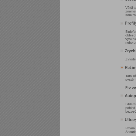
Většin
znamen
soukro
Profil
Bitdefe
obtěžo
vyskako
nebo p
Zrychl
Zvyšte
Režim
Tato už
systému
Pro o
Autop
Bitdef
pohled
bezpeč
Ultra
Pevná 
Securit