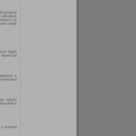
. Používáme
 odkudkoli,
 břemen" se
obní údaje
kytl hlubší
doporučují
malwarem, v
nevyčerpává
roje vašeho
ace přidá k
í a ochranu