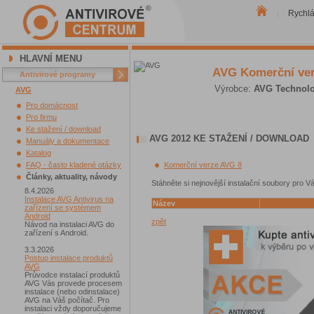
Rychl
|
HLAVNÍ MENU
AVG Komerční ve
Antivirové programy
Výrobce:
AVG Technolo
AVG
Pro domácnost
Pro firmu
Ke stažení / download
AVG 2012 KE STAŽENÍ / DOWNLOAD
Manuály a dokumentace
Katalog
FAQ - často kladené otázky
Komerční verze AVG 8
Články, aktuality, návody
Stáhněte si nejnovější instalační soubory pro V
8.4.2026
Instalace AVG Antivirus na
Název
zařízení se systémem
Android
zpět
Návod na instalaci AVG do
zařízení s Android.
3.3.2026
Postup instalace produktů
AVG
Průvodce instalací produktů
AVG Vás provede procesem
instalace (nebo odinstalace)
AVG na Váš počítač. Pro
instalaci vždy doporučujeme