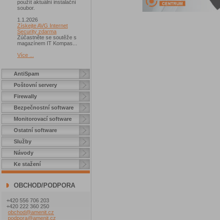
použít aktuální instalační
soubor.
1.1.2026
Získejte AVG Internet
Security zdarma
Zúčastněte se soutěže s
magazínem IT Kompas...
Více ...
AntiSpam
Poštovní servery
Firewally
Bezpečnostní software
Monitorovací software
Ostatní software
Služby
Návody
Ke stažení
OBCHOD/PODPORA
+420 556 706 203
+420 222 360 250
obchod@amenit.cz
podpora@amenit.cz