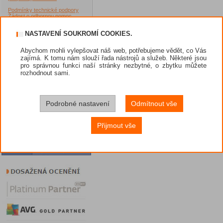
Podmínky technické podpory
Žádost o odbornou pomoc
Akční nabídky
NASTAVENÍ SOUKROMÍ COOKIES.
Jak nakupovat?
Abychom mohli vylepšovat náš web, potřebujeme vědět, co Vás
Dárek při nákupu
zajímá. K tomu nám slouží řada nástrojů a služeb. Některé jsou
pro správnou funkci naší stránky nezbytné, o zbytku můžete
Způsoby platby
rozhodnout sami.
Obchodní podmínky
Prodejci
Podrobné nastavení
Odmítnout vše
Nástroje
Diskuze
Přijmout vše
Potřebuji poradit
VIP sekce