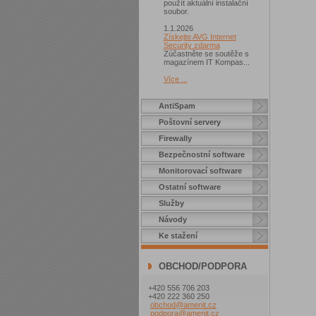
použít aktuální instalační
soubor.
1.1.2026
Získejte AVG Internet
Security zdarma
Zúčastněte se soutěže s
magazínem IT Kompas...
Více ...
AntiSpam
Poštovní servery
Firewally
Bezpečnostní software
Monitorovací software
Ostatní software
Služby
Návody
Ke stažení
OBCHOD/PODPORA
+420 556 706 203
+420 222 360 250
obchod@amenit.cz
podpora@amenit.cz