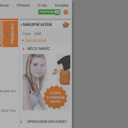
trovat
Přihlásit
O nás
Kontakty
|
|
|
NÁKUPNÍ KOŠÍK
Cena:
0 Kč
Zobrazit obsah
NĚCO NAVÍC
da jsou pro
 2012 Free
SPOKOJENÍ ZÁKAZNÍCI