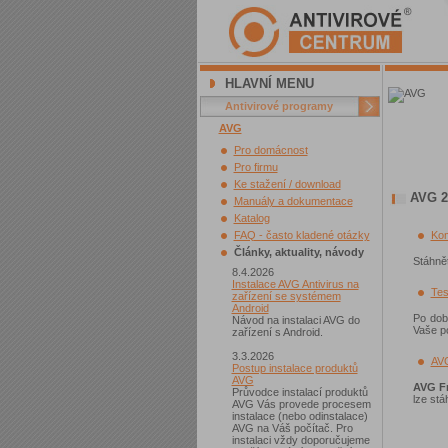
HLAVNÍ MENU
Antivirové programy
AVG
Pro domácnost
Pro firmu
Ke stažení / download
AVG 2
Manuály a dokumentace
Katalog
FAQ - často kladené otázky
Kom
Články, aktuality, návody
Stáhnět
8.4.2026
Instalace AVG Antivirus na
Tes
zařízení se systémem
Android
Po dob
Návod na instalaci AVG do
Vaše p
zařízení s Android.
3.3.2026
AVG
Postup instalace produktů
AVG
AVG F
Průvodce instalací produktů
lze st
AVG Vás provede procesem
instalace (nebo odinstalace)
AVG na Váš počítač. Pro
instalaci vždy doporučujeme