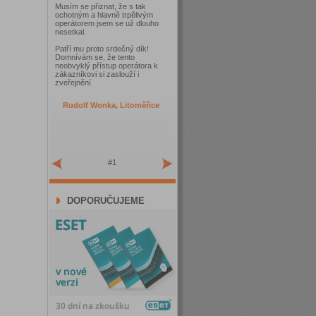
Musím se přiznat, že s tak
ochotným a hlavně trpělivým
operátorem jsem se už dlouho
nesetkal.
Patří mu proto srdečný dík!
Domnívám se, že tento
neobvyklý přístup operátora k
zákazníkovi si zaslouží i
zveřejnění
Rudolf Wonka, Litoměřice
#1
DOPORUČUJEME