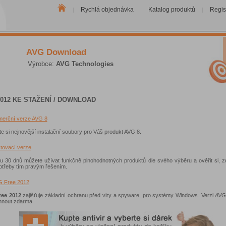
Rychlá objednávka
Katalog produktů
Regis
|
|
|
AVG Download
Výrobce:
AVG Technologies
012 KE STAŽENÍ / DOWNLOAD
erční verze AVG 8
e si nejnovější instalační soubory pro Váš produkt AVG 8.
tovací verze
u 30 dnů můžete užívat funkčně plnohodnotných produktů dle svého výběru a ověřit si, z
otřeby tím pravým řešením.
 Free 2012
ree 2012
zajišťuje základní ochranu před viry a spyware, pro systémy Windows. Verzi
AVG
áhnout zdarma.