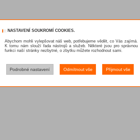
NASTAVENÍ SOUKROMÍ COOKIES.
Abychom mohli vylepšovat náš web, potřebujeme vědět, co Vás zajímá.
K tomu nám slouží řada nástrojů a služeb. Některé jsou pro správnou
funkci naší stránky nezbytné, o zbytku můžete rozhodnout sami.
Podrobné nastavení
Odmítnout vše
Přijmout vše