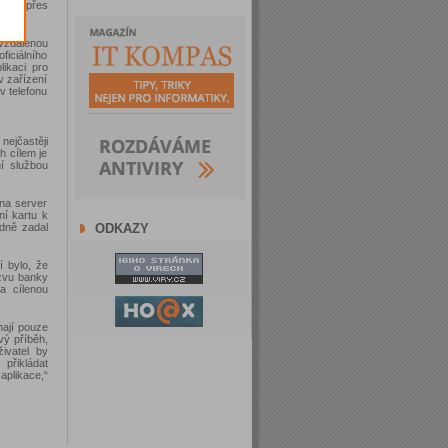
nebo přes
vzdálenou
iciálního
likaci pro
v zařízení
v telefonu
nejčastěji
h cílem je
ní službou
 na server
ní kartu k
ODKAZY
dně zadal
 bylo, že
ázvu banky
a cílenou
hají pouze
vý příběh,
živatel by
 přikládat
aplikace,“