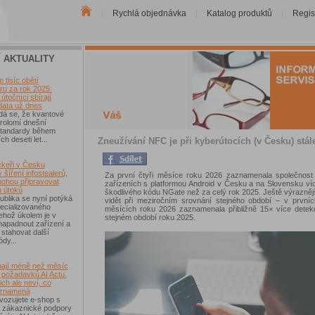
Rychlá objednávka
Katalog produktů
Regis
|
|
|
Í AKTUALITY
tisíc obětí
u za rok 2025:
útočníci sbírají
data už dnes
dá se, že kvantové
rolomí dnešní
 standardy během
ch deseti let...
Zneužívání NFC je při kyberútocích (v Česku) stále
keři v Česku
 šíření infostealerů,
Za první čtyři měsíce roku 2026 zaznamenala společnos
mohou připravovat
zařízeních s platformou Android v Česku a na Slovensku ví
u útoků
škodlivého kódu NGate než za celý rok 2025. Ještě výraznější
blika se nyní potýká
vidět při meziročním srovnání stejného období – v prvníc
ecializovaného
měsících roku 2026 zaznamenala přibližně 15× více detek
ehož úkolem je v
stejném období roku 2025.
 napadnout zařízení a
 stahovat další
ódy...
ají méně než měsíc
 požadavků AI Actu.
ch ale neví, co
 znamená
vozujete e-shop s
 zákaznické podpory