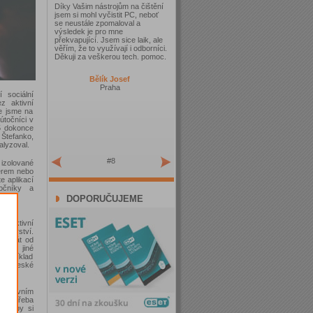
Díky Vašim nástrojům na čištění
jsem si mohl vyčistit PC, neboť
se neustále zpomaloval a
výsledek je pro mne
překvapující. Jsem sice laik, ale
věřím, že to využívají i odborníci.
Děkuji za veškerou tech. pomoc.
Bělík Josef
Praha
 sociální
ez aktivní
e jsme na
útočníci v
25 dokonce
Štefanko,
alyzoval.
#8
izolované
térem nebo
e aplikací
očníky a
DOPORUČUJEME
í aktivní
ženýrství.
lefonát od
ebo jiné
například
kaci České
bankovním
je potřeba
it, aby si