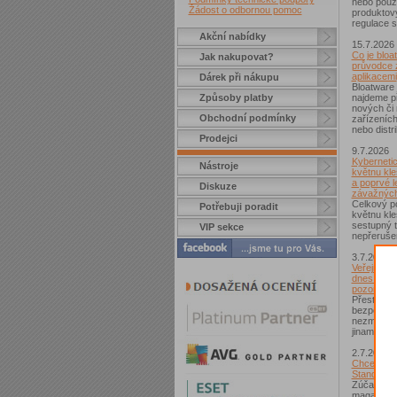
nebo použí
Žádost o odbornou pomoc
produktov
regulace s
Akční nabídky
15.7.2026
Co je bloa
Jak nakupovat?
průvodce 
aplikacemi
Dárek při nákupu
Bloatware 
Způsoby platby
najdeme p
nových či
Obchodní podmínky
zařízeníc
nebo distr
Prodejci
9.7.2026
Kybernetic
Nástroje
květnu kle
a poprvé l
Diskuze
závažných
Celkový po
Potřebuji poradit
květnu kle
sestupný t
VIP sekce
nepřerušen
3.7.2026
Veřejná Wi
dnes není
pozor si d
Přestože j
bezpečnějš
nezmizelo.
jinam...
2.7.2026
Chcete zí
Standard?
Zúčastnět
magazínem