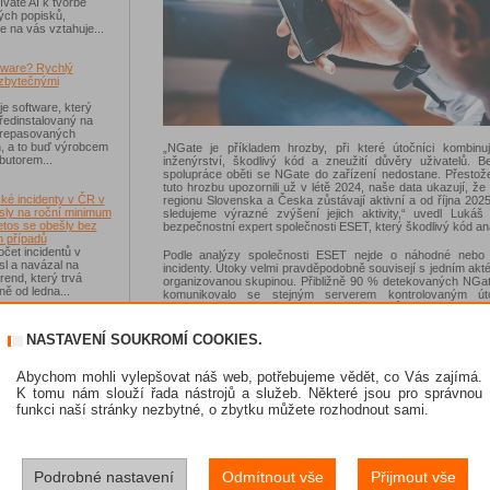
váte AI k tvorbě
ých popisků,
e na vás vztahuje...
tware? Rychlý
zbytečnými
je software, který
ředinstalovaný na
 repasovaných
h, a to buď výrobcem
„NGate je příkladem hrozby, při které útočníci kombinují
ibutorem...
inženýrství, škodlivý kód a zneužití důvěry uživatelů. B
spolupráce oběti se NGate do zařízení nedostane. Přestož
tuto hrozbu upozornili už v létě 2024, naše data ukazují, že 
ké incidenty v ČR v
regionu Slovenska a Česka zůstávají aktivní a od října 20
sly na roční minimum
sledujeme výrazné zvýšení jejich aktivity,“ uvedl Lukáš 
etos se obešly bez
bezpečnostní expert společnosti ESET, který škodlivý kód an
 případů
čet incidentů v
Podle analýzy společnosti ESET nejde o náhodné nebo 
sl a navázal na
incidenty. Útoky velmi pravděpodobně souvisejí s jedním ak
rend, který trvá
organizovanou skupinou. Přibližně 90 % detekovaných NGat
ě od ledna...
komunikovalo se stejným serverem kontrolovaným út
exfiltrovalo stejný typ dat včetně NFC tokenů.
-Fi na dovolené už
Útok začíná telefonátem a manipulací oběti
NASTAVENÍ SOUKROMÍ COOKIES.
 zásadním rizikem,
Malware NGate se do zařízení oběti nedostane bez jej
ávejte na něco jiného
spolupráce. Útoky jsou postavené především na sociálním in
sou veřejné Wi-Fi sítě
V mnoha případech instalaci škodlivé aplikace předchází te
Abychom mohli vylepšovat náš web, potřebujeme vědět, co Vás zajímá.
í než dříve, riziko
útočníka, který se vydává za zaměstnance banky n
K tomu nám slouží řada nástrojů a služeb. Některé jsou pro správnou
 Jen se přesunulo
důvěryhodné instituce. Na konci roku 2025 útočníci 
funkci naší stránky nezbytné, o zbytku můžete rozhodnout sami.
manipulovali své oběti, aby si stáhli do zařízení falešnou apli
národní banky.
skat Norton 360
Útočník může oběť upozorňovat na údajný problém s 
účtem nebo tvrdit, že získala finanční prostředky, které 
Podrobné nastavení
Odmítnout vše
Přijmout vše
e se soutěže s
„převést“ na platební kartu. Následně se ji snaží přesvědč
 IT Kompas...