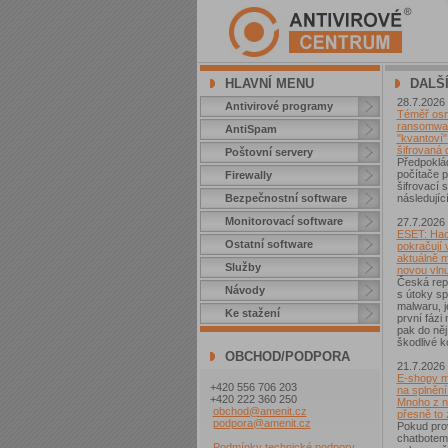
HLAVNÍ MENU
DALŠ
28.7.2026
Antivirové programy
Téměř osm 
ransomwar
AntiSpam
"kvantoví" 
šifrovaná 
Poštovní servery
Předpoklá
počítače p
Firewally
šifrovací
Bezpečnostní software
následující
Monitorovací software
27.7.2026
ESET: Hac
Ostatní software
pokračují v
aktuálně 
Služby
novou vln
Česká repu
Návody
s útoky sp
malwaru, j
Ke stažení
první fázi
pak do něj
škodlivé k
OBCHOD/PODPORA
21.7.2026
E-shopy m
+420 556 706 203
na splnění
+420 222 360 250
Mnoho z ni
obchod@amenit.cz
přesně to
podpora@amenit.cz
Pokud pro
chatbotem
Podmínky technické podpory