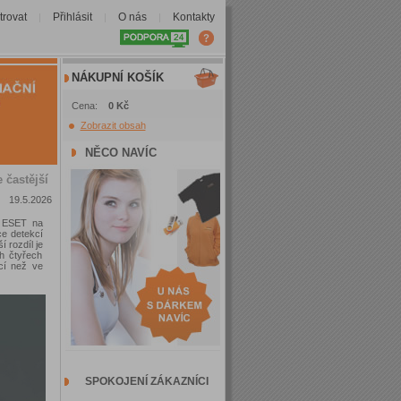
trovat
Přihlásit
O nás
Kontakty
|
|
|
NÁKUPNÍ KOŠÍK
Cena:
0 Kč
Zobrazit obsah
NĚCO NAVÍC
 častější
19.5.2026
t ESET na
ce detekcí
 rozdíl je
h čtyřech
cí než ve
SPOKOJENÍ ZÁKAZNÍCI