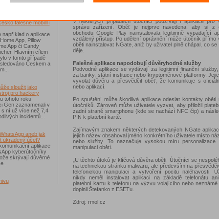
ručně nainstalovala aplikaci z falešné webové stránky 
komunikační aplikace, jako jsou WhatsApp či Telegram.
říchodem léta
V některých případech útočníci používají i aplikace pro 
Česko falešné mobilní
správu zařízení. Oběť je nejprve navedena, aby si z of
obchodu Google Play nainstalovala legitimně vypadající ap
 například o aplikace
vzdálený přístup. Po udělení oprávnění může útočník přímo 
 Home App, Pillow
oběti nainstalovat NGate, aniž by uživatel plně chápal, co se 
e App či Candy
děje.
cher. Hlavním cílem
ylo v tomto případě
Falešné aplikace napodobují důvěryhodné služby
ásledováno Českem a
Podvodné aplikace se vydávají za legitimní finanční služby, 
m...
za banky, státní instituce nebo kryptoměnové platformy. Jejic
vyvolat důvěru a přesvědčit oběť, že komunikuje s oficiál
nebo aplikací.
ůže sloužit jako
troj pro hackery
u tohoto roku
Po spuštění může škodlivá aplikace odeslat kontakty oběti
i Gen zaznamenali v
útočníků. Zároveň může uživatele vyzvat, aby přiložil plateb
i s ní už více než 7,4
zadní straně smartphonu (kde se nachází NFC čip) a násle
dlivých incidentů...
PIN k platební kartě.
Zajímavým znakem některých detekovaných NGate aplikací
WhatsApp aneb jak
jejich název obsahoval jméno konkrétního uživatele místo n
t ukradený účet?
nebo služby. To naznačuje vysokou míru personalizace 
komunikační aplikace
manipulaci obětí.
sApp kyberútočníky
otože skrývají důvěrné
„U těchto útoků je klíčová důvěra oběti. Útočníci se nespolé
e...
na technickou stránku malwaru, ale především na přesvědči
telefonickou manipulaci a vytvoření pocitu naléhavosti. U
nikdy neměl instalovat aplikaci na základě telefonátu ani
hivu
platební kartu k telefonu na výzvu volajícího nebo neznámé 
doplnil Štefanko z ESETu.
Zdroj: rmol.cz