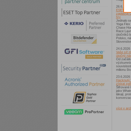
26.6.2026
ESET: S p
zaplavují 
hry
Jednalo se
Yoga Flex
Chase Hom
Race Laun
útočníků b
Polsko, n
Slovenske
24.6.2026
Vaše síť m
útočný nás
Od začátk
výzkumníc
souvislost
milionu ško
23.6.2026
Hacknutý 
získat zpě
Šifrované 
jako What
lákají, pr
konverzac
více v arc