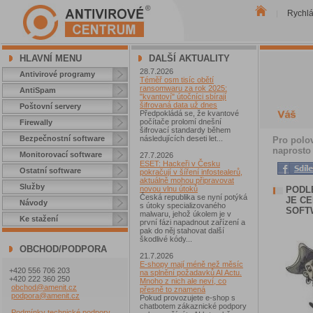
Rychl
|
HLAVNÍ MENU
DALŠÍ AKTUALITY
28.7.2026
Antivirové programy
Téměř osm tisíc obětí
ransomwaru za rok 2025:
AntiSpam
"kvantoví" útočníci sbírají
šifrovaná data už dnes
Poštovní servery
Předpokládá se, že kvantové
počítače prolomí dnešní
Firewally
šifrovací standardy během
Bezpečnostní software
následujících deseti let...
Pro polov
naprosto
Monitorovací software
27.7.2026
ESET: Hackeři v Česku
Ostatní software
pokračují v šíření infostealerů,
aktuálně mohou připravovat
Služby
PODL
novou vlnu útoků
Česká republika se nyní potýká
JE C
Návody
s útoky specializovaného
SOFT
malwaru, jehož úkolem je v
Ke stažení
první fázi napadnout zařízení a
pak do něj stahovat další
škodlivé kódy...
OBCHOD/PODPORA
21.7.2026
E-shopy mají méně než měsíc
+420 556 706 203
na splnění požadavků AI Actu.
+420 222 360 250
Mnoho z nich ale neví, co
obchod@amenit.cz
přesně to znamená
podpora@amenit.cz
Pokud provozujete e-shop s
chatbotem zákaznické podpory
Podmínky technické podpory