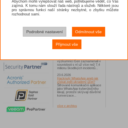
Abychom mohli vylepšovat náš web, potřebujeme vědět, co Vás
zajímá. K tomu nám slouží řada nástrojů a služeb. Některé jsou
26.6.2026
pro správnou funkci naší stránky nezbytné, o zbytku můžete
ESET: S příchodem léta
zaplavují Česko falešné mobilní
rozhodnout sami.
hry
Jednalo se například o aplikace
Yoga Flex Home App, Pillow
Chase Home App či Candy
Race Launcher. Hlavním cílem
Podrobné nastavení
Odmítnout vše
útočníků bylo v tomto případě
Polsko, následováno Českem a
Slovenskem...
Přijmout vše
24.6.2026
Vaše síť může sloužit jako
útočný nástroj pro hackery
Od začátku tohoto roku
výzkumníci Gen zaznamenali v
souvislosti s ní už více než 7,4
milionu škodlivých incidentů...
23.6.2026
Hacknutý WhatsApp aneb jak
získat zpět ukradený účet?
Šifrované komunikační aplikace
jako WhatsApp kyberútočníky
lákají, protože skrývají důvěrné
konverzace...
více v archivu