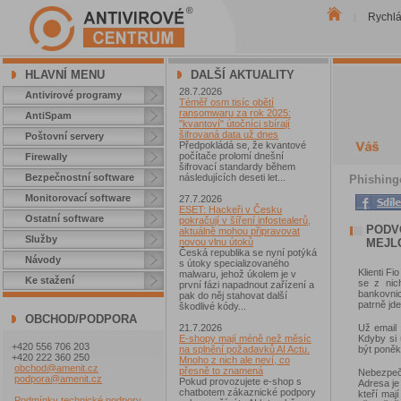
Rychl
|
HLAVNÍ MENU
DALŠÍ AKTUALITY
28.7.2026
Antivirové programy
Téměř osm tisíc obětí
ransomwaru za rok 2025:
AntiSpam
"kvantoví" útočníci sbírají
šifrovaná data už dnes
Poštovní servery
Předpokládá se, že kvantové
počítače prolomí dnešní
Firewally
šifrovací standardy během
Bezpečnostní software
následujících deseti let...
Phishingo
Monitorovací software
27.7.2026
ESET: Hackeři v Česku
Ostatní software
pokračují v šíření infostealerů,
PODV
aktuálně mohou připravovat
Služby
MEJLO
novou vlnu útoků
Česká republika se nyní potýká
Návody
s útoky specializovaného
Klienti F
malwaru, jehož úkolem je v
Ke stažení
se z nic
první fázi napadnout zařízení a
bankovni
pak do něj stahovat další
patrně jd
škodlivé kódy...
OBCHOD/PODPORA
Už email
21.7.2026
Kdyby si 
E-shopy mají méně než měsíc
+420 556 706 203
být poněk
na splnění požadavků AI Actu.
+420 222 360 250
Mnoho z nich ale neví, co
obchod@amenit.cz
přesně to znamená
Nebezpeč
podpora@amenit.cz
Pokud provozujete e-shop s
Adresa j
chatbotem zákaznické podpory
kteří ma
Podmínky technické podpory