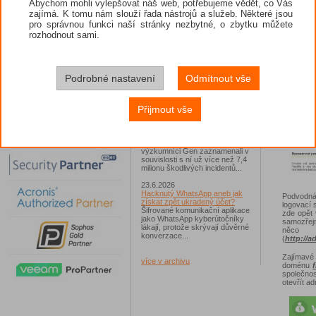
Abychom mohli vylepšovat náš web, potřebujeme vědět, co Vás
adresu
zajímá. K tomu nám slouží řada nástrojů a služeb. Některé jsou
jasný nes
26.6.2026
pro správnou funkci naší stránky nezbytné, o zbytku můžete
ESET: S příchodem léta
zaplavují Česko falešné mobilní
Podvodná
rozhodnout sami.
hry
Jednalo se například o aplikace
Yoga Flex Home App, Pillow
Chase Home App či Candy
Race Launcher. Hlavním cílem
Podrobné nastavení
Odmítnout vše
útočníků bylo v tomto případě
Polsko, následováno Českem a
Slovenskem...
Přijmout vše
24.6.2026
Vaše síť může sloužit jako
útočný nástroj pro hackery
Od začátku tohoto roku
výzkumníci Gen zaznamenali v
souvislosti s ní už více než 7,4
milionu škodlivých incidentů...
23.6.2026
Hacknutý WhatsApp aneb jak
Podvodná
získat zpět ukradený účet?
logovací 
Šifrované komunikační aplikace
zde opět 
jako WhatsApp kyberútočníky
samozřej
lákají, protože skrývají důvěrné
ně
konverzace...
(
http://a
Zajímavé 
více v archivu
doménu
společno
otevřít a