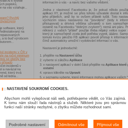
váte AI k tvorbě
informacím o vás - a navíc bez vašeho vědomí.
ých popisků,
e na vás vztahuje...
Jedna z vlastností Facebooku je, že pokud někdo použij
aplikaci XY, je možné se přes tohoto uživatele dostat k in
jeho přátelích, aniž by to ovšem přátelé tušili. Toto nasta
tware? Rychlý
výchozím stavu nastaveno na "povoleno" (tedy k infor
zbytečnými
přistupovat) a drtvivá většina uživatelů o tom samozřejm
ostatně na Facebooku "dobrým zvykem") nemá ani páru. P
je software, který
některý z vašich "přátel" použije třeba nějaký velice super 
ředinstalovaný na
který je samozřejmě zcela jistě potřeba vypnit, áááno. Sam
 repasovaných
tomuto kvízu jakožto FB aplikaci povolí přístup k informac
h, a to buď výrobcem
čímž automaticky umožní i vydolování informací o vás.
ibutorem...
Nastavení je jednoduché:
ké incidenty v ČR v
přejděte na
Nastavení účtu
sly na roční minimum
etos se obešly bez
vyberte si záložku
Aplikace
 případů
v nastavení aplikací v dolní části přejděte na
Aplikace které 
čet incidentů v
ostatní
sl a navázal na
vpravo klikněte na
Upravit
rend, který trvá
ě od ledna...
v seznamu vyberte, které informace mohou aplikace vašich "
získat
uložte nastavení
-Fi na dovolené už
NASTAVENÍ SOUKROMÍ COOKIES.
 zásadním rizikem,
Pokud nechcete, aby se cizí aplikace šťouraly ve vašich in
ávejte na něco jiného
pak prostě zrušte všechny fajfky a nad ničím moc nedumejte 
sou veřejné Wi-Fi sítě
Abychom mohli vylepšovat náš web, potřebujeme vědět, co Vás zajímá.
í než dříve, riziko
K tomu nám slouží řada nástrojů a služeb. Některé jsou pro správnou
A až se budete rozhodovat, které fajfky ponecháte, vzpom
 Jen se přesunulo
funkci naší stránky nezbytné, o zbytku můžete rozhodnout sami.
fakt, že tvrzení o tom, že na Facebooku lze mít soukromí, 
nesmysl. Facebooku je potřeba omezit veškerá práva na
protože Facebook je zkrátka veřejný prostor, stejně jako celý
a hlavně pak myslete na to, že největším nebezpečím je
skat Norton 360
sám o sobě a že veškeré představy o soukromí, kter
Podrobné nastavení
Odmítnout vše
Přijmout vše
Facebook šíří, jsou pouhá iluze. V případě facebooku se
e se soutěže s
spoléhat naprosto na nic - nebo naopak - můžete se
 IT Kompas...