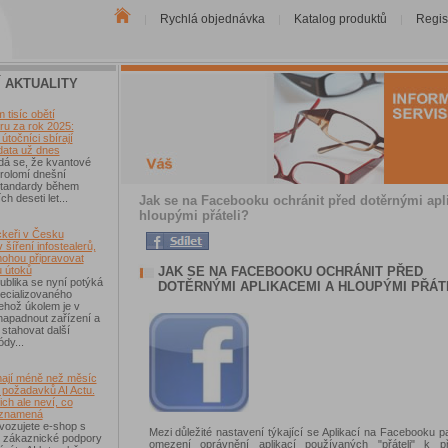
Rychlá objednávka
Katalog produktů
Regis
|
|
|
Í AKTUALITY
tisíc obětí
u za rok 2025:
útočníci sbírají
data už dnes
dá se, že kvantové
rolomí dnešní
 standardy během
ch deseti let...
Jak se na Facebooku ochránit před dotěrnými apl
hloupými přáteli?
keři v Česku
 šíření infostealerů,
mohou připravovat
JAK SE NA FACEBOOKU OCHRÁNIT PŘED
u útoků
blika se nyní potýká
DOTĚRNÝMI APLIKACEMI A HLOUPÝMI PŘÁT
ecializovaného
ehož úkolem je v
 napadnout zařízení a
 stahovat další
ódy...
ají méně než měsíc
 požadavků AI Actu.
ch ale neví, co
 znamená
vozujete e-shop s
Mezi důležité nastavení týkající se Aplikací na Facebooku pa
 zákaznické podpory
omezení oprávnění aplikací používaných "přáteli" k p