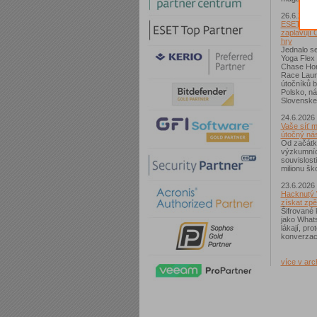
26.6.2026
ESET: S p
zaplavují 
hry
Jednalo se
Yoga Flex
Chase Hom
Race Laun
útočníků b
Polsko, n
Slovenske
24.6.2026
Vaše síť m
útočný nás
Od začátk
výzkumníc
souvislost
milionu ško
23.6.2026
Hacknutý 
získat zpě
Šifrované 
jako What
lákají, pr
konverzac
více v arc