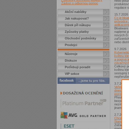
nebo použí
Žádost o odbornou pomoc
produktov
regulace s
Akční nabídky
15.7.2026
Co je bloa
Jak nakupovat?
průvodce 
aplikacemi
Dárek při nákupu
Bloatware 
Způsoby platby
najdeme p
nových či
Obchodní podmínky
zařízeníc
nebo distr
Prodejci
9.7.2026
Kybernetic
Nástroje
květnu kle
a poprvé l
Diskuze
závažných
Celkový po
Potřebuji poradit
květnu kle
sestupný t
VIP sekce
nepřerušen
3.7.2026
Veřejná Wi
dnes není
pozor si d
Přestože j
bezpečnějš
nezmizelo.
jinam...
2.7.2026
Chcete zí
Standard?
Zúčastnět
magazínem