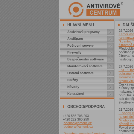
HLAVNÍ MENU
DALŠ
28.7.2026
Antivirové programy
Téměř osm 
ransomwar
AntiSpam
"kvantoví" 
šifrovaná 
Poštovní servery
Předpoklá
počítače p
Firewally
šifrovací
Bezpečnostní software
následující
Monitorovací software
27.7.2026
ESET: Hac
Ostatní software
pokračují v
aktuálně 
Služby
novou vln
Česká repu
Návody
s útoky sp
malwaru, j
Ke stažení
první fázi
pak do něj
škodlivé k
OBCHOD/PODPORA
21.7.2026
E-shopy m
+420 556 706 203
na splnění
+420 222 360 250
Mnoho z ni
obchod@amenit.cz
přesně to
podpora@amenit.cz
Pokud pro
chatbotem
Podmínky technické podpory