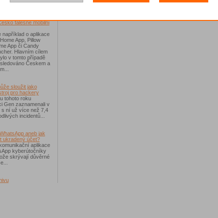
spolehnout, že na Facebooku se všichni dozví všechno.
říchodem léta
Česko falešné mobilní
 například o aplikace
 Home App, Pillow
e App či Candy
cher. Hlavním cílem
ylo v tomto případě
ásledováno Českem a
m...
ůže sloužit jako
troj pro hackery
u tohoto roku
i Gen zaznamenali v
i s ní už více než 7,4
dlivých incidentů...
WhatsApp aneb jak
t ukradený účet?
komunikační aplikace
sApp kyberútočníky
otože skrývají důvěrné
e...
hivu