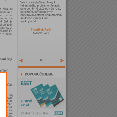
Velmi oceňuji přístup firmy k
řešení mého problému. Jednalo
se o poměrně složitou věc. Díky
e nějakou
serióznímu přístupu firmy
formacím o
AntivirovéCentrum jsem problém
vení je ve
skutečně vyřešil k mé
macím lze
spokojenosti.
ě (jak je
okud tedy
cool kvíz,
František Farář
ozřejmě že
Karlovy Vary
ím o sobě,
používají
#9
přátel"
DOPORUČUJEME
formacích,
:))
eňte si na
je totální
 minimum,
 Internet,
 Facebook
é o sobě
 nemůžete
 na 100%