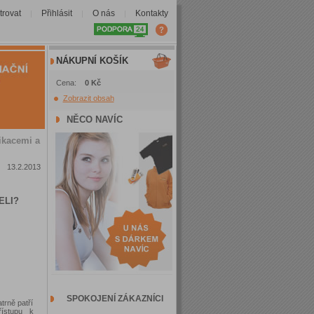
trovat
Přihlásit
O nás
Kontakty
|
|
|
NÁKUPNÍ KOŠÍK
Cena:
0 Kč
Zobrazit obsah
NĚCO NAVÍC
ikacemi a
13.2.2013
ELI?
SPOKOJENÍ ZÁKAZNÍCI
trně patří
řístupu k