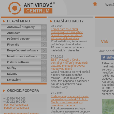
Rychl
|
HLAVNÍ MENU
DALŠÍ AKTUALITY
28.7.2026
Antivirové programy
Téměř osm tisíc obětí
ransomwaru za rok 2025:
AntiSpam
"kvantoví" útočníci sbírají
šifrovaná data už dnes
Poštovní servery
Předpokládá se, že kvantové
počítače prolomí dnešní
Firewally
šifrovací standardy během
Bezpečnostní software
následujících deseti let...
Jak ochr
Monitorovací software
27.7.2026
ESET: Hackeři v Česku
Ostatní software
pokračují v šíření infostealerů,
Zábavná v
aktuálně mohou připravovat
mezi nejo
Služby
novou vlnu útoků
serveru 
Česká republika se nyní potýká
nejoblíb
Návody
s útoky specializovaného
rodiče n
malwaru, jehož úkolem je v
sledovat
Ke stažení
první fázi napadnout zařízení a
Kaspers
pak do něj stahovat další
Bezpečné
škodlivé kódy...
je tato 
OBCHOD/PODPORA
obsahem,
21.7.2026
snímky pr
E-shopy mají méně než měsíc
+420 556 706 203
na splnění požadavků AI Actu.
+420 222 360 250
Mnoho z nich ale neví, co
obchod@amenit.cz
přesně to znamená
podpora@amenit.cz
Pokud provozujete e-shop s
chatbotem zákaznické podpory
Podmínky technické podpory