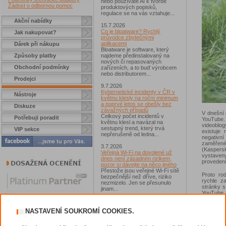
nebo používáte AI k tvorbě
Žádost o odbornou pomoc
produktových popisků,
regulace se na vás vztahuje...
Akční nabídky
15.7.2026
Co je bloatware? Rychlý
Jak nakupovat?
průvodce zbytečnými
aplikacemi
Dárek při nákupu
Bloatware je software, který
Způsoby platby
najdeme předinstalovaný na
nových či repasovaných
Obchodní podmínky
zařízeních, a to buď výrobcem
nebo distributorem...
Prodejci
9.7.2026
Kybernetické incidenty v ČR v
Nástroje
květnu klesly na roční minimum
a poprvé letos se obešly bez
Diskuze
závažných případů
V dnešní 
Celkový počet incidentů v
Potřebuji poradit
YouTube. 
květnu klesl a navázal na
videoblog
sestupný trend, který trvá
VIP sekce
existuje
nepřerušeně od ledna...
negativní
zaměřené
3.7.2026
(Kaspers
Veřejná Wi-Fi na dovolené už
vystaven
dnes není zásadním rizikem,
provedení
pozor si dávejte na něco jiného
Přestože jsou veřejné Wi-Fi sítě
Proto ro
bezpečnější než dříve, riziko
rychle z
nezmizelo. Jen se přesunulo
stránky s
jinam...
YouTube 
rodičovsk
2.7.2026
je nezbytn
Chcete získat Norton 360
NASTAVENÍ SOUKROMÍ COOKIES.
sledují.
Standard?
obsahem 
Zúčastněte se soutěže s
platforma 
magazínem IT Kompas...