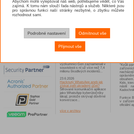
Abychom mohli vylepšovat náš web, potřebujeme vědět, co Vás
zajímá. K tomu nám slouží řada nástrojů a služeb. Některé jsou
Funkce B
26.6.2026
nevhodný
pro správnou funkci naší stránky nezbytné, o zbytku můžete
ESET: S příchodem léta
co jejich 
zaplavují Česko falešné mobilní
rozhodnout sami.
přístup 
hry
slovník 
Jednalo se například o aplikace
zpřístup
Yoga Flex Home App, Pillow
nadefinují
Chase Home App či Candy
Race Launcher. Hlavním cílem
Podrobné nastavení
Odmítnout vše
Po zapnu
útočníků bylo v tomto případě
zabloková
Polsko, následováno Českem a
jedné z n
Slovenskem...
Přijmout vše
vulgarit
vyhledává
24.6.2026
být nebe
Vaše síť může sloužit jako
kategorií.
útočný nástroj pro hackery
Od začátku tohoto roku
výzkumníci Gen zaznamenali v
"Kvůli pa
souvislosti s ní už více než 7,4
zařízení
milionu škodlivých incidentů...
nacházej
oprávněný
23.6.2026
obsahem.
Hacknutý WhatsApp aneb jak
Kids, kte
získat zpět ukradený účet?
násilí n
Šifrované komunikační aplikace
Kadochnik
jako WhatsApp kyberútočníky
lákají, protože skrývají důvěrné
Funkce Be
konverzace...
v zaříze
oficiální
více v archivu