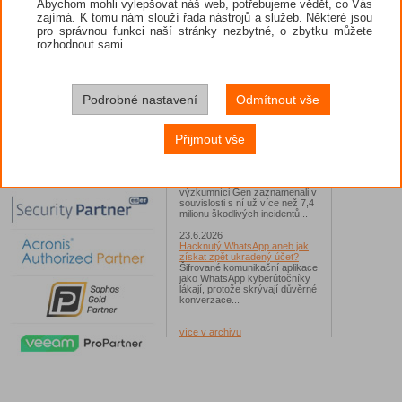
Abychom mohli vylepšovat náš web, potřebujeme vědět, co Vás
zajímá. K tomu nám slouží řada nástrojů a služeb. Některé jsou
26.6.2026
pro správnou funkci naší stránky nezbytné, o zbytku můžete
ESET: S příchodem léta
zaplavují Česko falešné mobilní
rozhodnout sami.
hry
Jednalo se například o aplikace
Yoga Flex Home App, Pillow
Chase Home App či Candy
Race Launcher. Hlavním cílem
Podrobné nastavení
Odmítnout vše
útočníků bylo v tomto případě
Polsko, následováno Českem a
Slovenskem...
Přijmout vše
24.6.2026
Vaše síť může sloužit jako
útočný nástroj pro hackery
Od začátku tohoto roku
výzkumníci Gen zaznamenali v
souvislosti s ní už více než 7,4
milionu škodlivých incidentů...
23.6.2026
Hacknutý WhatsApp aneb jak
získat zpět ukradený účet?
Šifrované komunikační aplikace
jako WhatsApp kyberútočníky
lákají, protože skrývají důvěrné
konverzace...
více v archivu