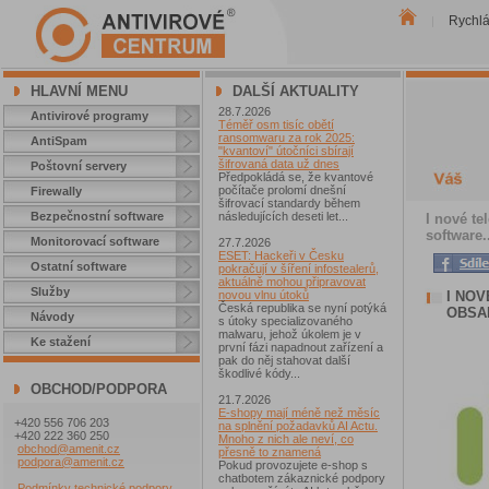
Rychl
|
HLAVNÍ MENU
DALŠÍ AKTUALITY
28.7.2026
Antivirové programy
Téměř osm tisíc obětí
ransomwaru za rok 2025:
AntiSpam
"kvantoví" útočníci sbírají
šifrovaná data už dnes
Poštovní servery
Předpokládá se, že kvantové
počítače prolomí dnešní
Firewally
šifrovací standardy během
Bezpečnostní software
následujících deseti let...
I nové t
software.
Monitorovací software
27.7.2026
ESET: Hackeři v Česku
Ostatní software
pokračují v šíření infostealerů,
aktuálně mohou připravovat
Služby
I NO
novou vlnu útoků
Česká republika se nyní potýká
OBSA
Návody
s útoky specializovaného
malwaru, jehož úkolem je v
Ke stažení
první fázi napadnout zařízení a
pak do něj stahovat další
škodlivé kódy...
OBCHOD/PODPORA
21.7.2026
E-shopy mají méně než měsíc
+420 556 706 203
na splnění požadavků AI Actu.
+420 222 360 250
Mnoho z nich ale neví, co
obchod@amenit.cz
přesně to znamená
podpora@amenit.cz
Pokud provozujete e-shop s
chatbotem zákaznické podpory
Podmínky technické podpory