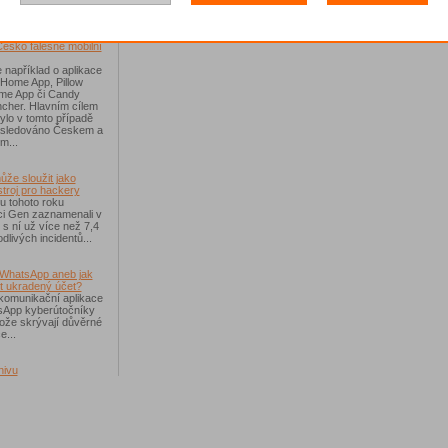
říchodem léta
Česko falešné mobilní
 například o aplikace
 Home App, Pillow
e App či Candy
cher. Hlavním cílem
ylo v tomto případě
ásledováno Českem a
m...
ůže sloužit jako
troj pro hackery
u tohoto roku
i Gen zaznamenali v
i s ní už více než 7,4
dlivých incidentů...
WhatsApp aneb jak
t ukradený účet?
komunikační aplikace
sApp kyberútočníky
otože skrývají důvěrné
e...
hivu