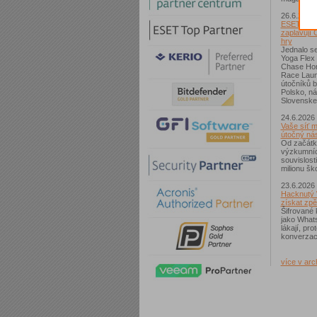
26.6.2026
ESET: S p
zaplavují 
hry
Jednalo se
Yoga Flex
Chase Hom
Race Laun
útočníků b
Polsko, n
Slovenske
24.6.2026
Vaše síť m
útočný nás
Od začátk
výzkumníc
souvislost
milionu ško
23.6.2026
Hacknutý 
získat zpě
Šifrované 
jako What
lákají, pr
konverzac
více v arc