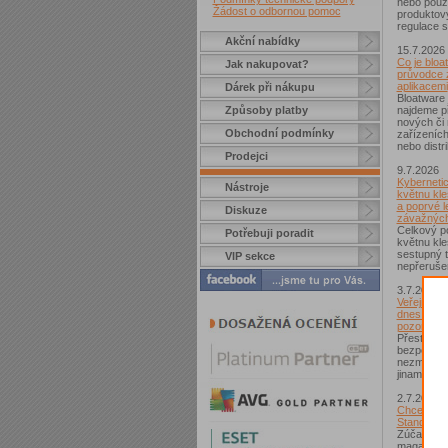
nebo použí
Žádost o odbornou pomoc
produktov
regulace s
Akční nabídky
15.7.2026
Co je bloa
Jak nakupovat?
průvodce 
aplikacemi
Dárek při nákupu
Bloatware 
Způsoby platby
najdeme p
nových či
Obchodní podmínky
zařízeníc
nebo distr
Prodejci
9.7.2026
Kybernetic
Nástroje
květnu kle
a poprvé l
Diskuze
závažných
Celkový po
Potřebuji poradit
květnu kle
sestupný t
VIP sekce
nepřerušen
3.7.2026
Veřejná Wi
dnes není
pozor si d
Přestože j
bezpečnějš
nezmizelo.
jinam...
2.7.2026
Chcete zí
Standard?
Zúčastnět
magazínem