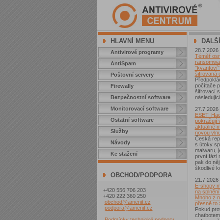
HLAVNÍ MENU
DALŠ
28.7.2026
Antivirové programy
Téměř osm 
ransomwar
AntiSpam
"kvantoví" 
šifrovaná 
Poštovní servery
Předpoklá
počítače p
Firewally
šifrovací
Bezpečnostní software
následující
Monitorovací software
27.7.2026
ESET: Hac
Ostatní software
pokračují v
aktuálně 
Služby
novou vln
Česká repu
Návody
s útoky sp
malwaru, j
Ke stažení
první fázi
pak do něj
škodlivé k
OBCHOD/PODPORA
21.7.2026
E-shopy m
+420 556 706 203
na splnění
+420 222 360 250
Mnoho z ni
obchod@amenit.cz
přesně to
podpora@amenit.cz
Pokud pro
chatbotem
Podmínky technické podpory