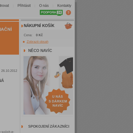
trovat
Přihlásit
O nás
Kontakty
|
|
|
NÁKUPNÍ KOŠÍK
Cena:
0 Kč
Zobrazit obsah
NĚCO NAVÍC
26.10.2012
NÁ
SPOKOJENÍ ZÁKAZNÍCI
e svých e-