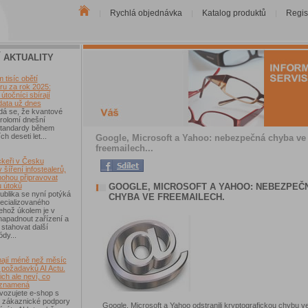
Rychlá objednávka
Katalog produktů
Regis
|
|
|
Í AKTUALITY
tisíc obětí
u za rok 2025:
útočníci sbírají
data už dnes
dá se, že kvantové
rolomí dnešní
 standardy během
ch deseti let...
Google, Microsoft a Yahoo: nebezpečná chyba ve
freemailech...
keři v Česku
 šíření infostealerů,
mohou připravovat
GOOGLE, MICROSOFT A YAHOO: NEBEZPEČ
u útoků
blika se nyní potýká
CHYBA VE FREEMAILECH.
ecializovaného
ehož úkolem je v
 napadnout zařízení a
 stahovat další
ódy...
ají méně než měsíc
 požadavků AI Actu.
ch ale neví, co
 znamená
vozujete e-shop s
 zákaznické podpory
Google, Microsoft a Yahoo odstranili kryptografickou chybu v