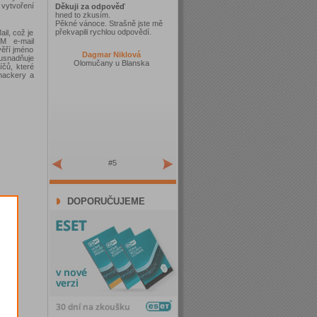
ytvoření
Děkuji za odpověď
hned to zkusím.
Pěkné vánoce. Strašně jste mě
překvapili rychlou odpovědí.
il, což je
IM e-mail
věří jméno
Dagmar Niklová
usnadňuje
Olomučany u Blanska
íčů, které
hackery a
#5
DOPORUČUJEME