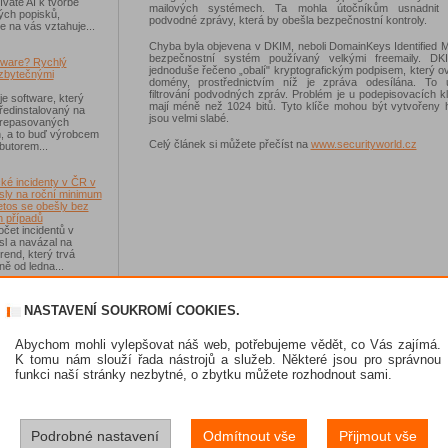
váte AI k tvorbě
mailových systémech. Ta mohla útočníkům usnadnit v
ých popisků,
podvodné zprávy, která by obešla bezpečnostní kontroly.
e na vás vztahuje...
Chyba byla objevena v DKIM, neboli DomainKeys Identified Ma
bezpečnostní systém používaný velkými freemaily. DK
tware? Rychlý
jednoduše řečeno „obalí" kryptografickým podpisem, který o
zbytečnými
domény, prostřednictvím níž je zpráva odesílána. To 
filtrování podvodných zpráv. Problém je u podepisovacích kl
je software, který
mají méně než 1024 bitů. Tyto klíče mohou být vytvořeny 
ředinstalovaný na
jsou velmi slabé.
 repasovaných
h, a to buď výrobcem
Celý článek si můžete přečíst na
www.securityworld.cz
ibutorem...
ké incidenty v ČR v
sly na roční minimum
etos se obešly bez
 případů
čet incidentů v
sl a navázal na
rend, který trvá
ě od ledna...
-Fi na dovolené už
NASTAVENÍ SOUKROMÍ COOKIES.
 zásadním rizikem,
ávejte na něco jiného
sou veřejné Wi-Fi sítě
Abychom mohli vylepšovat náš web, potřebujeme vědět, co Vás zajímá.
í než dříve, riziko
K tomu nám slouží řada nástrojů a služeb. Některé jsou pro správnou
 Jen se přesunulo
funkci naší stránky nezbytné, o zbytku můžete rozhodnout sami.
skat Norton 360
Podrobné nastavení
Odmítnout vše
Přijmout vše
e se soutěže s
 IT Kompas...