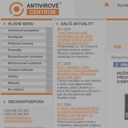
Rychl
|
HLAVNÍ MENU
DALŠÍ AKTUALITY
28.7.2026
Antivirové programy
Téměř osm tisíc obětí
ransomwaru za rok 2025:
AntiSpam
"kvantoví" útočníci sbírají
šifrovaná data už dnes
Poštovní servery
Předpokládá se, že kvantové
počítače prolomí dnešní
Firewally
šifrovací standardy během
Bezpečnostní software
následujících deseti let...
Bezpečno
Monitorovací software
27.7.2026
ESET: Hackeři v Česku
Ostatní software
pokračují v šíření infostealerů,
MOŽN
aktuálně mohou připravovat
Služby
PŘED
novou vlnu útoků
Česká republika se nyní potýká
KONFE
Návody
s útoky specializovaného
malwaru, jehož úkolem je v
Ke stažení
první fázi napadnout zařízení a
pak do něj stahovat další
škodlivé kódy...
OBCHOD/PODPORA
21.7.2026
E-shopy mají méně než měsíc
+420 556 706 203
na splnění požadavků AI Actu.
+420 222 360 250
Mnoho z nich ale neví, co
obchod@amenit.cz
přesně to znamená
podpora@amenit.cz
Pokud provozujete e-shop s
chatbotem zákaznické podpory
Podmínky technické podpory