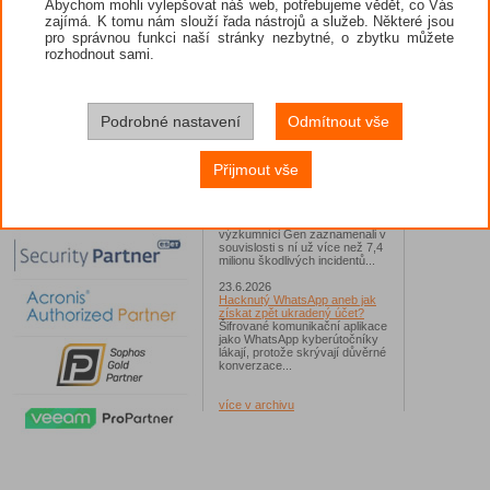
Abychom mohli vylepšovat náš web, potřebujeme vědět, co Vás
zajímá. K tomu nám slouží řada nástrojů a služeb. Některé jsou
26.6.2026
pro správnou funkci naší stránky nezbytné, o zbytku můžete
ESET: S příchodem léta
zaplavují Česko falešné mobilní
rozhodnout sami.
hry
Jednalo se například o aplikace
Yoga Flex Home App, Pillow
Chase Home App či Candy
Race Launcher. Hlavním cílem
Podrobné nastavení
Odmítnout vše
útočníků bylo v tomto případě
Polsko, následováno Českem a
Slovenskem...
Přijmout vše
24.6.2026
Vaše síť může sloužit jako
útočný nástroj pro hackery
Od začátku tohoto roku
výzkumníci Gen zaznamenali v
souvislosti s ní už více než 7,4
milionu škodlivých incidentů...
23.6.2026
Hacknutý WhatsApp aneb jak
získat zpět ukradený účet?
Šifrované komunikační aplikace
jako WhatsApp kyberútočníky
lákají, protože skrývají důvěrné
konverzace...
více v archivu