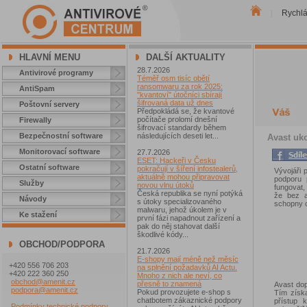
Rychl
|
HLAVNÍ MENU
DALŠÍ AKTUALITY
28.7.2026
Antivirové programy
Téměř osm tisíc obětí
ransomwaru za rok 2025:
AntiSpam
"kvantoví" útočníci sbírají
šifrovaná data už dnes
Poštovní servery
Předpokládá se, že kvantové
počítače prolomí dnešní
Firewally
šifrovací standardy během
Bezpečnostní software
následujících deseti let...
Avast uko
Monitorovací software
27.7.2026
ESET: Hackeři v Česku
Ostatní software
pokračují v šíření infostealerů,
Vývojáři 
aktuálně mohou připravovat
podporu 
Služby
novou vlnu útoků
fungovat,
Česká republika se nyní potýká
že bez a
Návody
s útoky specializovaného
schopny c
malwaru, jehož úkolem je v
Ke stažení
první fázi napadnout zařízení a
pak do něj stahovat další
škodlivé kódy...
OBCHOD/PODPORA
21.7.2026
E-shopy mají méně než měsíc
+420 556 706 203
na splnění požadavků AI Actu.
+420 222 360 250
Mnoho z nich ale neví, co
obchod@amenit.cz
přesně to znamená
Avast dop
podpora@amenit.cz
Pokud provozujete e-shop s
Tím získa
chatbotem zákaznické podpory
přístup 
Podmínky technické podpory