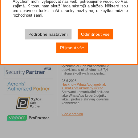
Abychom mohli vylepšovat náš web, potřebujeme vědět, co Vás
zajímá. K tomu nám slouží řada nástrojů a služeb. Některé jsou
26.6.2026
pro správnou funkci naší stránky nezbytné, o zbytku můžete
ESET: S příchodem léta
zaplavují Česko falešné mobilní
rozhodnout sami.
hry
Jednalo se například o aplikace
Yoga Flex Home App, Pillow
Chase Home App či Candy
Race Launcher. Hlavním cílem
Podrobné nastavení
Odmítnout vše
útočníků bylo v tomto případě
Polsko, následováno Českem a
Slovenskem...
Přijmout vše
24.6.2026
Vaše síť může sloužit jako
útočný nástroj pro hackery
Od začátku tohoto roku
výzkumníci Gen zaznamenali v
souvislosti s ní už více než 7,4
milionu škodlivých incidentů...
23.6.2026
Hacknutý WhatsApp aneb jak
získat zpět ukradený účet?
Šifrované komunikační aplikace
jako WhatsApp kyberútočníky
lákají, protože skrývají důvěrné
konverzace...
více v archivu