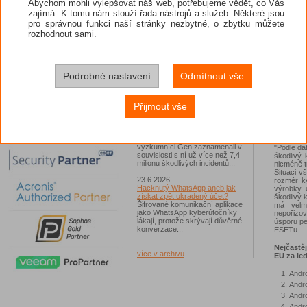
Abychom mohli vylepšovat náš web, potřebujeme vědět, co Vás
To, zda b
zajímá. K tomu nám slouží řada nástrojů a služeb. Některé jsou
podle be
26.6.2026
Agent.FNM
pro správnou funkci naší stránky nezbytné, o zbytku můžete
ESET: S příchodem léta
po celý s
zaplavují Česko falešné mobilní
rozhodnout sami.
západní č
hry
ohledem n
Jednalo se například o aplikace
doporučuj
Yoga Flex Home App, Pillow
Play a zv
Chase Home App či Candy
Race Launcher. Hlavním cílem
Podrobné nastavení
Odmítnout vše
Zdrojem 
útočníků bylo v tomto případě
V jednotk
Polsko, následováno Českem a
také škod
Slovenskem...
Přijmout vše
analýzy s
dostupná 
24.6.2026
Polsku a 
Vaše síť může sloužit jako
výrobci in
útočný nástroj pro hackery
Od začátku tohoto roku
výzkumníci Gen zaznamenali v
"Podle da
souvislosti s ní už více než 7,4
škodlivý 
milionu škodlivých incidentů...
nicméně t
Situaci v
23.6.2026
rozměr ky
Hacknutý WhatsApp aneb jak
výrobky 
získat zpět ukradený účet?
škodlivý 
Šifrované komunikační aplikace
má velm
jako WhatsApp kyberútočníky
nepořizo
lákají, protože skrývají důvěrné
úsporu pe
konverzace...
ESETu.
Nejčastě
více v archivu
EU za le
Andro
Andro
Andro
Andro