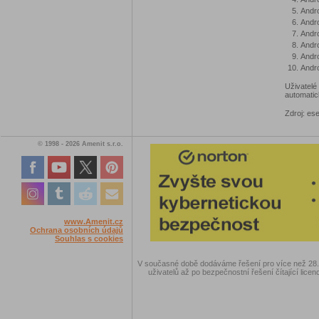
Andro
Andro
Andro
Andro
Andro
Andro
Uživatel
automatic
Zdroj: ese
© 1998 - 2026 Amenit s.r.o.
www.Amenit.cz
Ochrana osobních údajů
Souhlas s cookies
V současné době dodáváme řešení pro více než 28.00
uživatelů až po bezpečnostní řešení čítající licen