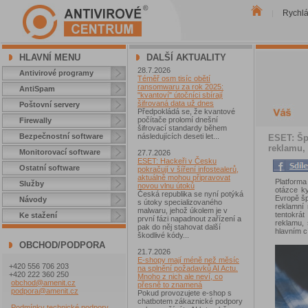
Rychl
|
HLAVNÍ MENU
DALŠÍ AKTUALITY
28.7.2026
Antivirové programy
Téměř osm tisíc obětí
ransomwaru za rok 2025:
AntiSpam
"kvantoví" útočníci sbírají
šifrovaná data už dnes
Poštovní servery
Předpokládá se, že kvantové
počítače prolomí dnešní
Firewally
šifrovací standardy během
Bezpečnostní software
následujících deseti let...
ESET: Šp
reklamu, 
Monitorovací software
27.7.2026
ESET: Hackeři v Česku
Ostatní software
pokračují v šíření infostealerů,
aktuálně mohou připravovat
Platforma
Služby
novou vlnu útoků
otázce ky
Česká republika se nyní potýká
Evropě šp
Návody
s útoky specializovaného
reklamní
malwaru, jehož úkolem je v
tentokrát
Ke stažení
první fázi napadnout zařízení a
reklamu, 
pak do něj stahovat další
hlavním c
škodlivé kódy...
OBCHOD/PODPORA
21.7.2026
E-shopy mají méně než měsíc
+420 556 706 203
na splnění požadavků AI Actu.
+420 222 360 250
Mnoho z nich ale neví, co
obchod@amenit.cz
přesně to znamená
podpora@amenit.cz
Pokud provozujete e-shop s
chatbotem zákaznické podpory
Podmínky technické podpory