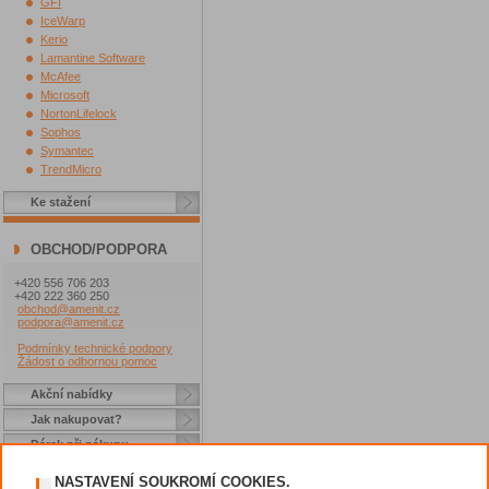
GFI
IceWarp
Kerio
Lamantine Software
McAfee
Microsoft
NortonLifelock
Sophos
Symantec
TrendMicro
Ke stažení
OBCHOD/PODPORA
+420 556 706 203
+420 222 360 250
obchod@amenit.cz
podpora@amenit.cz
Podmínky technické podpory
Žádost o odbornou pomoc
Akční nabídky
Jak nakupovat?
Dárek při nákupu
Způsoby platby
NASTAVENÍ SOUKROMÍ COOKIES.