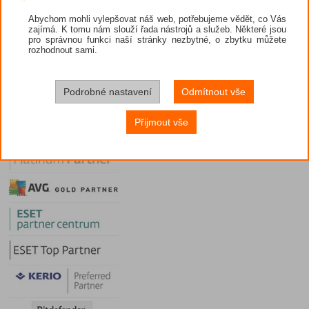
Obchodní podmínky
Abychom mohli vylepšovat náš web, potřebujeme vědět, co Vás
Prodejci
zajímá. K tomu nám slouží řada nástrojů a služeb. Některé jsou
pro správnou funkci naší stránky nezbytné, o zbytku můžete
Nástroje
rozhodnout sami.
Diskuze
Potřebuji poradit
VIP sekce
Podrobné nastavení
Odmítnout vše
Přijmout vše