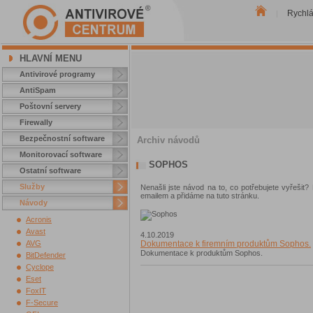
Rychl
|
HLAVNÍ MENU
Antivirové programy
AntiSpam
Poštovní servery
Firewally
Bezpečnostní software
Archiv návodů
Monitorovací software
SOPHOS
Ostatní software
Služby
Nenašli jste návod na to, co potřebujete vyřešit
emailem a přidáme na tuto stránku.
Návody
Acronis
Avast
4.10.2019
Dokumentace k firemním produktům Sophos.
AVG
Dokumentace k produktům Sophos.
BitDefender
Cyclope
Eset
FoxIT
F-Secure