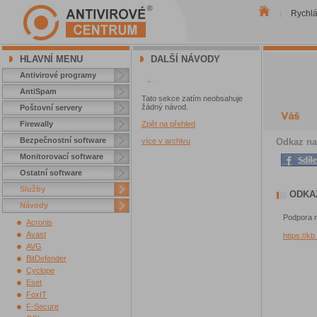
Rychl
|
HLAVNÍ MENU
DALŠÍ NÁVODY
Antivirové programy
AntiSpam
Tato sekce zatím neobsahuje
žádný návod.
Poštovní servery
Firewally
Zpět na přehled
Bezpečnostní software
Odkaz na
více v archivu
Monitorovací software
Ostatní software
Služby
ODKA
Návody
Podpora n
Acronis
Avast
https://kb
AVG
BitDefender
Cyclope
Eset
FoxIT
F-Secure