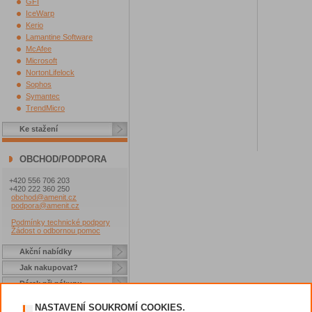
GFI
IceWarp
Kerio
Lamantine Software
McAfee
Microsoft
NortonLifelock
Sophos
Symantec
TrendMicro
Ke stažení
OBCHOD/PODPORA
+420 556 706 203
+420 222 360 250
obchod@amenit.cz
podpora@amenit.cz
Podmínky technické podpory
Žádost o odbornou pomoc
Akční nabídky
Jak nakupovat?
Dárek při nákupu
Způsoby platby
NASTAVENÍ SOUKROMÍ COOKIES.