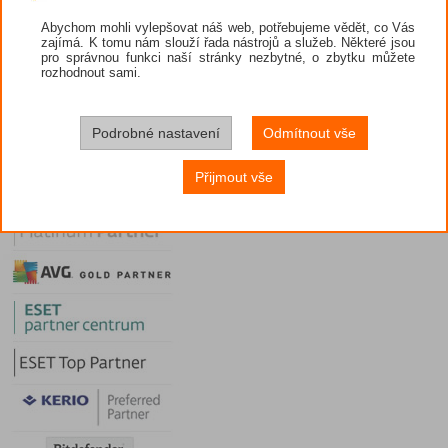
Obchodní podmínky
Abychom mohli vylepšovat náš web, potřebujeme vědět, co Vás
Prodejci
zajímá. K tomu nám slouží řada nástrojů a služeb. Některé jsou
pro správnou funkci naší stránky nezbytné, o zbytku můžete
Nástroje
rozhodnout sami.
Diskuze
Potřebuji poradit
VIP sekce
Podrobné nastavení
Odmítnout vše
Přijmout vše