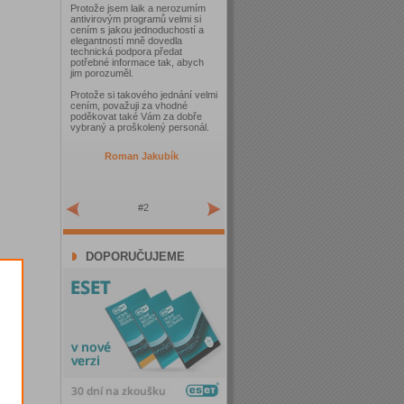
Protože jsem laik a nerozumím
antivirovým programů velmi si
cením s jakou jednoduchostí a
elegantností mně dovedla
technická podpora předat
potřebné informace tak, abych
jim porozuměl.
Protože si takového jednání velmi
cením, považuji za vhodné
poděkovat také Vám za dobře
vybraný a proškolený personál.
Roman Jakubík
#2
DOPORUČUJEME