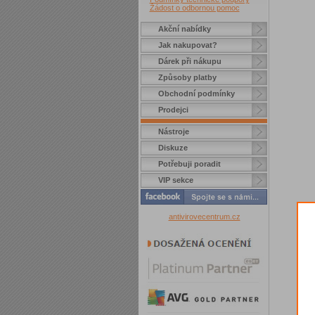
Žádost o odbornou pomoc
Akční nabídky
Jak nakupovat?
Dárek při nákupu
Způsoby platby
Obchodní podmínky
Prodejci
Nástroje
Diskuze
Potřebuji poradit
VIP sekce
antivirovecentrum.cz