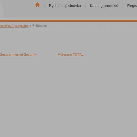
Rychlá objednávka
Katalog produktů
Regis
|
|
|
Antivirové programy
»
F-Secure
Secure Internet Security
F-Secure TOTAL