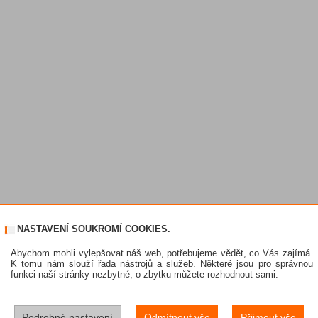
NASTAVENÍ SOUKROMÍ COOKIES.
Abychom mohli vylepšovat náš web, potřebujeme vědět, co Vás zajímá.
K tomu nám slouží řada nástrojů a služeb. Některé jsou pro správnou
funkci naší stránky nezbytné, o zbytku můžete rozhodnout sami.
Podrobné nastavení
Odmítnout vše
Přijmout vše