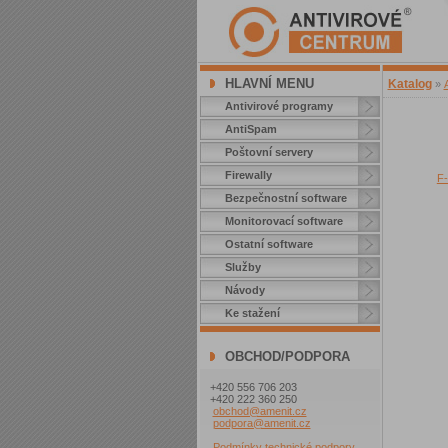
HLAVNÍ MENU
Katalog
»
Antivirové programy
AntiSpam
Poštovní servery
Firewally
F-
Bezpečnostní software
Monitorovací software
Ostatní software
Služby
Návody
Ke stažení
OBCHOD/PODPORA
+420 556 706 203
+420 222 360 250
obchod@amenit.cz
podpora@amenit.cz
Podmínky technické podpory