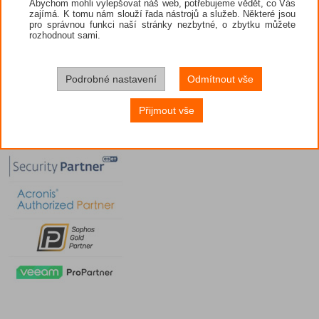
Abychom mohli vylepšovat náš web, potřebujeme vědět, co Vás
zajímá. K tomu nám slouží řada nástrojů a služeb. Některé jsou
pro správnou funkci naší stránky nezbytné, o zbytku můžete
rozhodnout sami.
Podrobné nastavení
Odmítnout vše
Přijmout vše