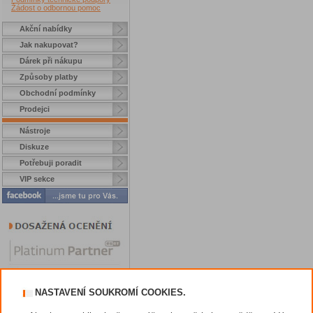
Žádost o odbornou pomoc
Akční nabídky
Jak nakupovat?
Dárek při nákupu
Způsoby platby
Obchodní podmínky
Prodejci
Nástroje
Diskuze
Potřebuji poradit
VIP sekce
NASTAVENÍ SOUKROMÍ COOKIES.