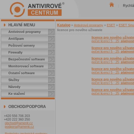
Rychl
|
HLAVNÍ MENU
Katalog
»
Antivirové programy
»
ESET
»
ESET Small
licence pro nového uživatele
Antivirové programy
licence pro nového uživate
AntiSpam
počet licencí 5 - 25;
platnost
Poštovní servery
licence pro nového uživate
počet licencí 5 - 25;
platnost
Firewally
licence pro nového uživate
Bezpečnostní software
počet licencí 5 - 25;
platnost
Monitorovací software
licence pro nového uživate
počet licencí 5 - 25;
platnost
Ostatní software
licence pro nového uživate
Služby
počet licencí 5 - 25;
platnost
Návody
licence pro nového uživate
počet licencí 5 - 25;
platnost
Ke stažení
OBCHOD/PODPORA
+420 556 706 203
+420 222 360 250
obchod@amenit.cz
podpora@amenit.cz
Podmínky technické podpory