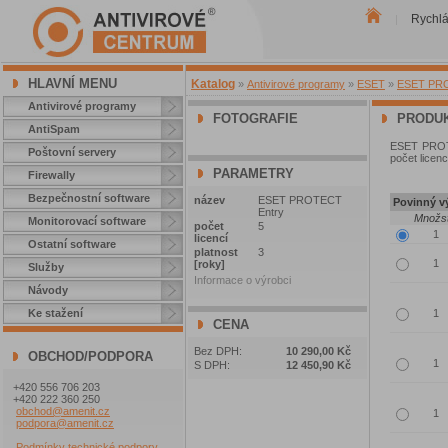
Rychl
|
HLAVNÍ MENU
Katalog
»
Antivirové programy
»
ESET
»
ESET PROT
Antivirové programy
FOTOGRAFIE
PRODUK
AntiSpam
ESET PROTE
Poštovní servery
počet licenc
PARAMETRY
Firewally
Bezpečnostní software
název
ESET PROTECT
Povinný vý
Entry
Množst
Monitorovací software
počet
5
licencí
Ostatní software
platnost
3
[roky]
Služby
Informace o výrobci
Návody
Ke stažení
CENA
Bez DPH:
10 290,00 Kč
OBCHOD/PODPORA
S DPH:
12 450,90 Kč
+420 556 706 203
+420 222 360 250
obchod@amenit.cz
podpora@amenit.cz
Podmínky technické podpory