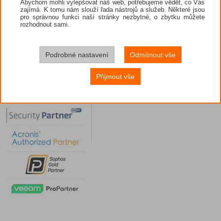
Abychom mohli vylepšovat náš web, potřebujeme vědět, co Vás
zajímá. K tomu nám slouží řada nástrojů a služeb. Některé jsou
pro správnou funkci naší stránky nezbytné, o zbytku můžete
rozhodnout sami.
Podrobné nastavení
Odmítnout vše
Přijmout vše