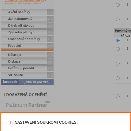
Žádost o odbornou pomoc
Akční nabídky
Jak nakupovat?
Dárek při nákupu
Povinný vý
Způsoby platby
Množst
Obchodní podmínky
Prodejci
Nástroje
Diskuze
Potřebuji poradit
VIP sekce
NASTAVENÍ SOUKROMÍ COOKIES.