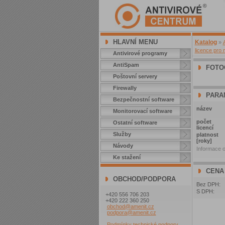
HLAVNÍ MENU
Katalog
»
licence pro 
Antivirové programy
AntiSpam
FOTO
Poštovní servery
Firewally
PARA
Bezpečnostní software
název
Monitorovací software
počet
Ostatní software
licencí
Služby
platnost
[roky]
Návody
Informace o
Ke stažení
CENA
OBCHOD/PODPORA
Bez DPH:
S DPH:
+420 556 706 203
+420 222 360 250
obchod@amenit.cz
podpora@amenit.cz
Podmínky technické podpory