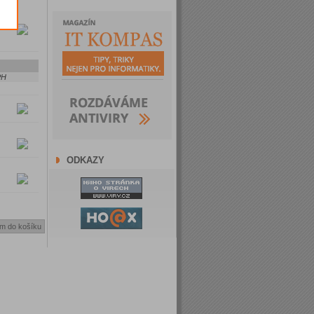
PH
ODKAZY