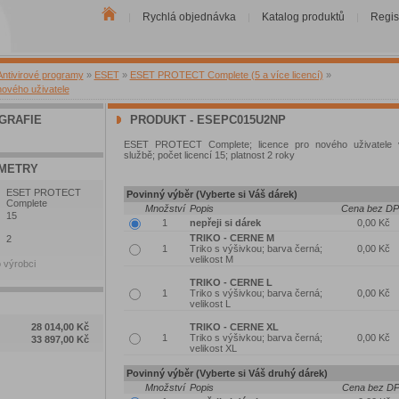
Rychlá objednávka
Katalog produktů
Regis
|
|
|
Antivirové programy
»
ESET
»
ESET PROTECT Complete (5 a více licencí)
»
nového uživatele
GRAFIE
PRODUKT - ESEPC015U2NP
ESET PROTECT Complete; licence pro nového uživatele 
službě; počet licencí 15; platnost 2 roky
METRY
ESET PROTECT
Povinný výběr (Vyberte si Váš dárek)
Complete
Množství
Popis
Cena bez D
15
nepřeji si dárek
0,00 Kč
TRIKO - CERNE M
2
Triko s výšivkou; barva černá;
0,00 Kč
velikost M
 výrobci
TRIKO - CERNE L
Triko s výšivkou; barva černá;
0,00 Kč
velikost L
28 014,00 Kč
TRIKO - CERNE XL
Triko s výšivkou; barva černá;
0,00 Kč
33 897,00 Kč
velikost XL
Povinný výběr (Vyberte si Váš druhý dárek)
Množství
Popis
Cena bez D