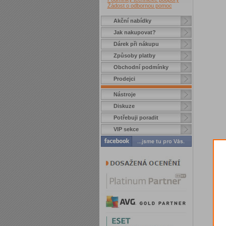
Žádost o odbornou pomoc
Akční nabídky
Jak nakupovat?
Dárek při nákupu
Způsoby platby
Obchodní podmínky
Prodejci
Nástroje
Diskuze
Potřebuji poradit
VIP sekce