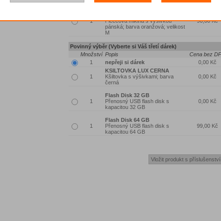
MIKINA - PANSKA ORANZOVA
M
Fleecová mikina s výšivkou
90,00 Kč
pánská; barva oranžová; velikost
M
Povinný výběr (Vyberte si Váš třetí dárek)
Množství
Popis
Cena bez D
nepřeji si dárek
0,00 Kč
KSILTOVKA LUX CERNA
Kšiltovka s výšivkami; barva
0,00 Kč
černá
Flash Disk 32 GB
Přenosný USB flash disk s
0,00 Kč
kapacitou 32 GB
Flash Disk 64 GB
Přenosný USB flash disk s
99,00 Kč
kapacitou 64 GB