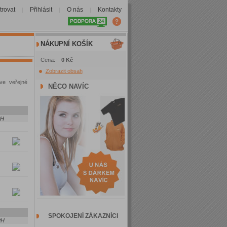
trovat
Přihlásit
O nás
Kontakty
|
|
|
NÁKUPNÍ KOŠÍK
Cena:
0 Kč
Zobrazit obsah
ve veřejné
NĚCO NAVÍC
PH
SPOKOJENÍ ZÁKAZNÍCI
PH