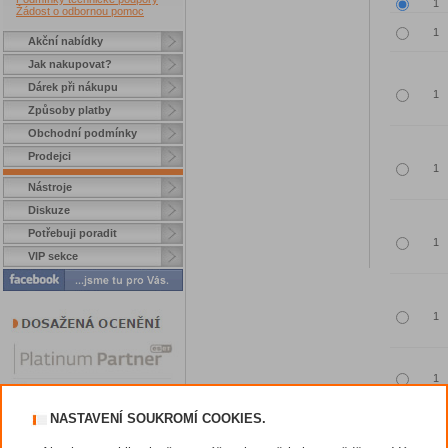
Žádost o odbornou pomoc
Akční nabídky
Jak nakupovat?
Dárek při nákupu
Způsoby platby
Obchodní podmínky
Prodejci
Nástroje
Diskuze
Potřebuji poradit
VIP sekce
NASTAVENÍ SOUKROMÍ COOKIES.