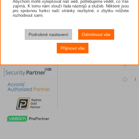
Abychom mohli vylepšovat náš web, potřebujeme vědět, co Vás
zajímá. K tomu nám slouží řada nástrojů a služeb. Některé jsou
pro správnou funkci naší stránky nezbytné, o zbytku můžete
rozhodnout sami.
Povinný vý
Podrobné nastavení
Odmítnout vše
Množst
Přijmout vše