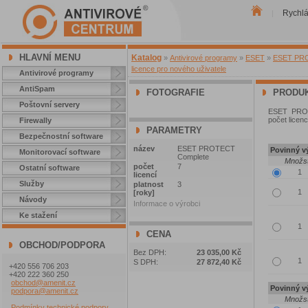
Rychl
|
HLAVNÍ MENU
Katalog
»
Antivirové programy
»
ESET
»
ESET PROT
licence pro nového uživatele
Antivirové programy
AntiSpam
FOTOGRAFIE
PRODUK
Poštovní servery
ESET PROTE
počet licenc
Firewally
PARAMETRY
Bezpečnostní software
název
ESET PROTECT
Povinný vý
Monitorovací software
Complete
Množst
počet
7
Ostatní software
licencí
Služby
platnost
3
[roky]
Návody
Informace o výrobci
Ke stažení
CENA
OBCHOD/PODPORA
Bez DPH:
23 035,00 Kč
S DPH:
27 872,40 Kč
+420 556 706 203
+420 222 360 250
obchod@amenit.cz
Povinný vý
podpora@amenit.cz
Množst
Podmínky technické podpory