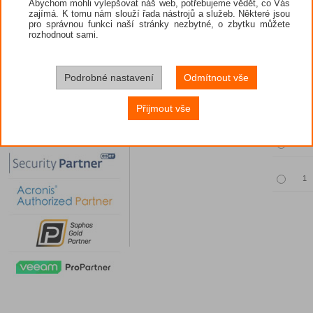
Abychom mohli vylepšovat náš web, potřebujeme vědět, co Vás
zajímá. K tomu nám slouží řada nástrojů a služeb. Některé jsou
pro správnou funkci naší stránky nezbytné, o zbytku můžete
rozhodnout sami.
Povinný vý
Podrobné nastavení
Odmítnout vše
Množst
Přijmout vše