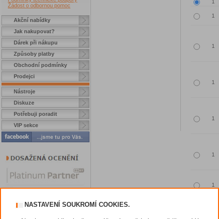
Žádost o odbornou pomoc
Akční nabídky
Jak nakupovat?
Dárek při nákupu
Způsoby platby
Obchodní podmínky
Prodejci
Nástroje
Diskuze
Potřebuji poradit
VIP sekce
NASTAVENÍ SOUKROMÍ COOKIES.