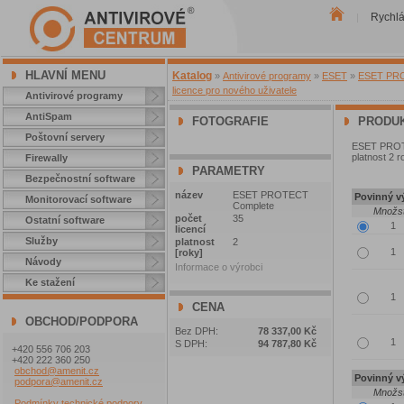
Rychl
|
HLAVNÍ MENU
Katalog
»
Antivirové programy
»
ESET
»
ESET PROT
licence pro nového uživatele
Antivirové programy
AntiSpam
FOTOGRAFIE
PRODUK
Poštovní servery
ESET PROTEC
platnost 2 r
Firewally
PARAMETRY
Bezpečnostní software
název
ESET PROTECT
Povinný vý
Monitorovací software
Complete
Množst
počet
35
Ostatní software
licencí
Služby
platnost
2
[roky]
Návody
Informace o výrobci
Ke stažení
CENA
OBCHOD/PODPORA
Bez DPH:
78 337,00 Kč
S DPH:
94 787,80 Kč
+420 556 706 203
+420 222 360 250
obchod@amenit.cz
Povinný vý
podpora@amenit.cz
Množst
Podmínky technické podpory