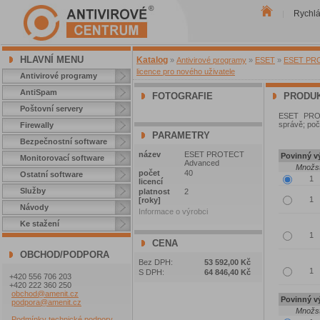
Rychl
|
HLAVNÍ MENU
Katalog
»
Antivirové programy
»
ESET
»
ESET PROT
licence pro nového uživatele
Antivirové programy
AntiSpam
FOTOGRAFIE
PRODUK
Poštovní servery
ESET PROT
správě; poče
Firewally
PARAMETRY
Bezpečnostní software
název
ESET PROTECT
Povinný vý
Monitorovací software
Advanced
Množst
počet
40
Ostatní software
licencí
Služby
platnost
2
[roky]
Návody
Informace o výrobci
Ke stažení
CENA
OBCHOD/PODPORA
Bez DPH:
53 592,00 Kč
S DPH:
64 846,40 Kč
+420 556 706 203
+420 222 360 250
obchod@amenit.cz
Povinný vý
podpora@amenit.cz
Množst
Podmínky technické podpory