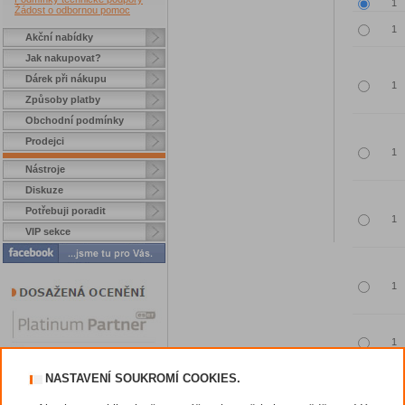
Žádost o odbornou pomoc
Akční nabídky
Jak nakupovat?
Dárek při nákupu
Způsoby platby
Obchodní podmínky
Prodejci
Nástroje
Diskuze
Potřebuji poradit
VIP sekce
NASTAVENÍ SOUKROMÍ COOKIES.