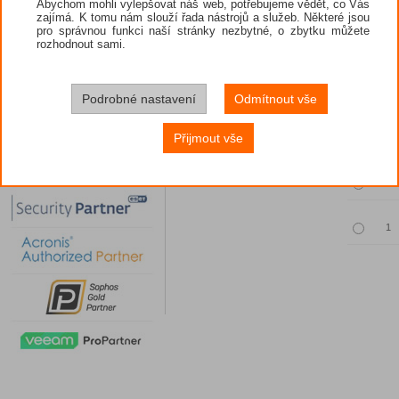
Abychom mohli vylepšovat náš web, potřebujeme vědět, co Vás
zajímá. K tomu nám slouží řada nástrojů a služeb. Některé jsou
pro správnou funkci naší stránky nezbytné, o zbytku můžete
rozhodnout sami.
Povinný vý
Podrobné nastavení
Odmítnout vše
Množst
Přijmout vše