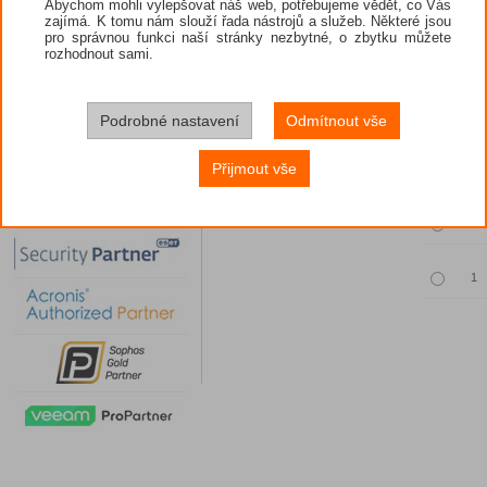
Abychom mohli vylepšovat náš web, potřebujeme vědět, co Vás
zajímá. K tomu nám slouží řada nástrojů a služeb. Některé jsou
pro správnou funkci naší stránky nezbytné, o zbytku můžete
rozhodnout sami.
Povinný vý
Podrobné nastavení
Odmítnout vše
Množst
Přijmout vše