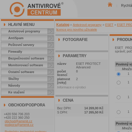
Rychl
|
HLAVNÍ MENU
Katalog
»
Antivirové programy
»
ESET
»
ESET PROT
licence pro nového uživatele
Antivirové programy
AntiSpam
FOTOGRAFIE
PRODUK
Poštovní servery
ESET PROT
správě; poče
Firewally
PARAMETRY
Bezpečnostní software
název
ESET PROTECT
Povinný vý
Monitorovací software
Advanced
Množst
počet
8
Ostatní software
licencí
Služby
platnost
2
[roky]
Návody
Informace o výrobci
Ke stažení
CENA
OBCHOD/PODPORA
Bez DPH:
14 269,00 Kč
S DPH:
17 265,50 Kč
+420 556 706 203
+420 222 360 250
obchod@amenit.cz
Povinný vý
podpora@amenit.cz
Množst
Podmínky technické podpory