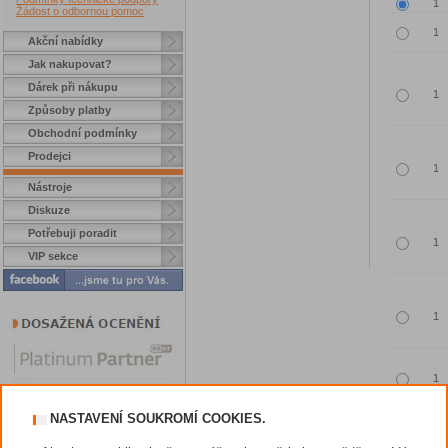
Žádost o odbornou pomoc
Akční nabídky
Jak nakupovat?
Dárek při nákupu
Způsoby platby
Obchodní podmínky
Prodejci
Nástroje
Diskuze
Potřebuji poradit
VIP sekce
NASTAVENÍ SOUKROMÍ COOKIES.