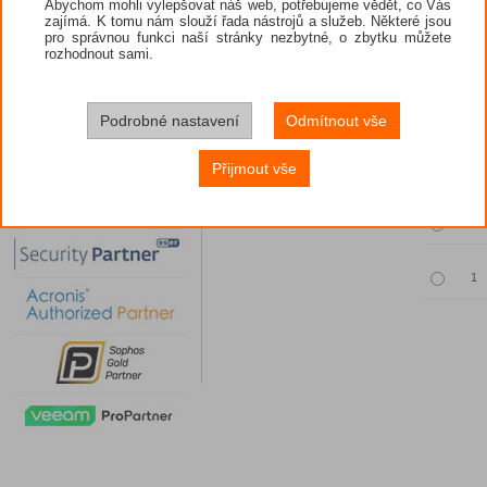
Abychom mohli vylepšovat náš web, potřebujeme vědět, co Vás
zajímá. K tomu nám slouží řada nástrojů a služeb. Některé jsou
pro správnou funkci naší stránky nezbytné, o zbytku můžete
rozhodnout sami.
Povinný vý
Podrobné nastavení
Odmítnout vše
Množst
Přijmout vše