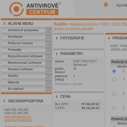
Rychl
|
HLAVNÍ MENU
Katalog
»
Antivirové programy
»
ESET
»
ESET PROT
licence pro nového uživatele
Antivirové programy
AntiSpam
FOTOGRAFIE
PRODUK
Poštovní servery
ESET PROT
službě; poče
Firewally
PARAMETRY
Bezpečnostní software
název
ESET PROTECT
Povinný vý
Monitorovací software
Advanced
Množst
počet
35
Ostatní software
licencí
Služby
platnost
3
[roky]
Návody
Informace o výrobci
Ke stažení
CENA
OBCHOD/PODPORA
Bez DPH:
70 340,00 Kč
S DPH:
85 111,40 Kč
+420 556 706 203
+420 222 360 250
obchod@amenit.cz
Povinný vý
podpora@amenit.cz
Množst
Podmínky technické podpory