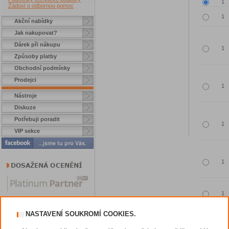
Žádost o odbornou pomoc
Akční nabídky
Jak nakupovat?
Dárek při nákupu
Způsoby platby
Obchodní podmínky
Prodejci
Nástroje
Diskuze
Potřebuji poradit
VIP sekce
NASTAVENÍ SOUKROMÍ COOKIES.