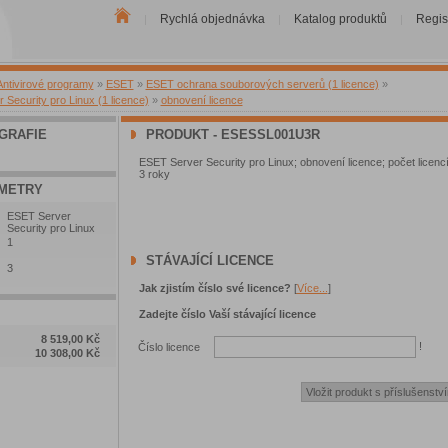
Rychlá objednávka
Katalog produktů
Regis
|
|
|
Antivirové programy
»
ESET
»
ESET ochrana souborových serverů (1 licence)
»
Security pro Linux (1 licence)
»
obnovení licence
GRAFIE
PRODUKT - ESESSL001U3R
ESET Server Security pro Linux; obnovení licence; počet licencí
3 roky
METRY
ESET Server
Security pro Linux
1
STÁVAJÍCÍ LICENCE
3
Jak zjistím číslo své licence?
[
Více...
]
Zadejte číslo Vaší stávající licence
8 519,00 Kč
!
Číslo licence
10 308,00 Kč