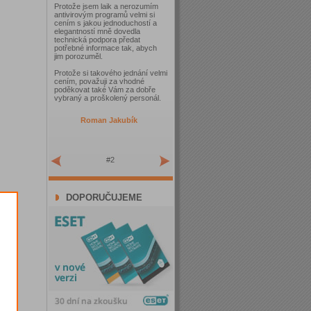
Protože jsem laik a nerozumím
antivirovým programů velmi si
cením s jakou jednoduchostí a
elegantností mně dovedla
technická podpora předat
potřebné informace tak, abych
jim porozuměl.
Protože si takového jednání velmi
cením, považuji za vhodné
poděkovat také Vám za dobře
vybraný a proškolený personál.
Roman Jakubík
#2
DOPORUČUJEME