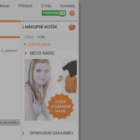
trovat
Přihlásit
O nás
Kontakty
|
|
|
NÁKUPNÍ KOŠÍK
Cena:
0 Kč
Zobrazit obsah
 1; platnost
NĚCO NAVÍC
SPOKOJENÍ ZÁKAZNÍCI