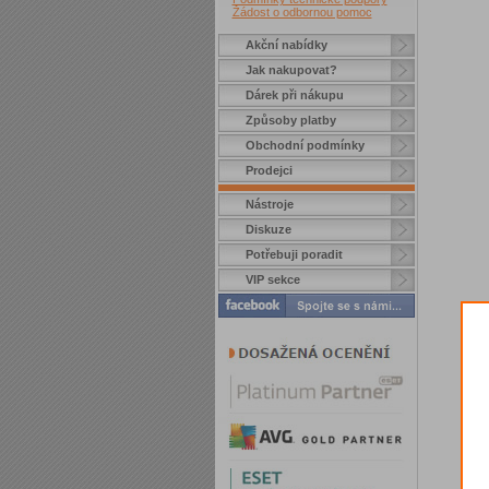
Žádost o odbornou pomoc
Akční nabídky
Jak nakupovat?
Dárek při nákupu
Způsoby platby
Obchodní podmínky
Prodejci
Nástroje
Diskuze
Potřebuji poradit
VIP sekce