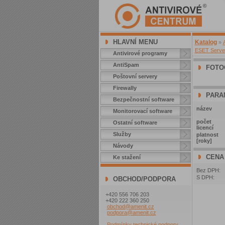
HLAVNÍ MENU
Katalog
»
ESET Server 
Antivirové programy
AntiSpam
FOTO
Poštovní servery
Firewally
PARA
Bezpečnostní software
název
Monitorovací software
počet
Ostatní software
licencí
Služby
platnost
[roky]
Návody
CENA
Ke stažení
Bez DPH:
S DPH:
OBCHOD/PODPORA
+420 556 706 203
+420 222 360 250
obchod@amenit.cz
podpora@amenit.cz
Podmínky technické podpory