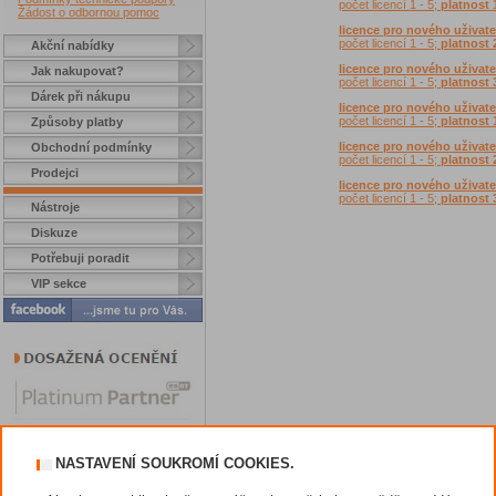
počet licencí 1 - 5;
platnost 
Žádost o odbornou pomoc
licence pro nového uživate
počet licencí 1 - 5;
platnost 
Akční nabídky
licence pro nového uživate
Jak nakupovat?
počet licencí 1 - 5;
platnost 
Dárek při nákupu
licence pro nového uživate
počet licencí 1 - 5;
platnost 
Způsoby platby
licence pro nového uživate
Obchodní podmínky
počet licencí 1 - 5;
platnost 
Prodejci
licence pro nového uživate
počet licencí 1 - 5;
platnost 
Nástroje
Diskuze
Potřebuji poradit
VIP sekce
NASTAVENÍ SOUKROMÍ COOKIES.