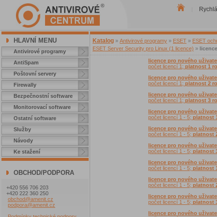
Rychl
|
HLAVNÍ MENU
Katalog
»
Antivirové programy
»
ESET
»
ESET ochr
ESET Server Security pro Linux (1 licence)
»
licenc
Antivirové programy
licence pro nového uživate
AntiSpam
počet licencí 1;
platnost 1 r
Poštovní servery
licence pro nového uživate
počet licencí 1;
platnost 2 r
Firewally
licence pro nového uživate
Bezpečnostní software
počet licencí 1;
platnost 3 r
Monitorovací software
licence pro nového uživatel
počet licencí 1 - 5;
platnost 
Ostatní software
licence pro nového uživatel
Služby
počet licencí 1 - 5;
platnost 
Návody
licence pro nového uživatel
počet licencí 1 - 5;
platnost 
Ke stažení
licence pro nového uživate
počet licencí 1 - 5;
platnost 
OBCHOD/PODPORA
licence pro nového uživate
počet licencí 1 - 5;
platnost 
+420 556 706 203
+420 222 360 250
licence pro nového uživate
obchod@amenit.cz
počet licencí 1 - 5;
platnost 
podpora@amenit.cz
licence pro nového uživate
Podmínky technické podpory