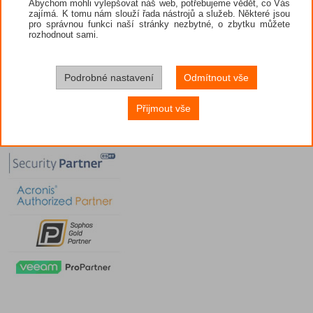
Abychom mohli vylepšovat náš web, potřebujeme vědět, co Vás
zajímá. K tomu nám slouží řada nástrojů a služeb. Některé jsou
pro správnou funkci naší stránky nezbytné, o zbytku můžete
rozhodnout sami.
Podrobné nastavení
Odmítnout vše
Přijmout vše