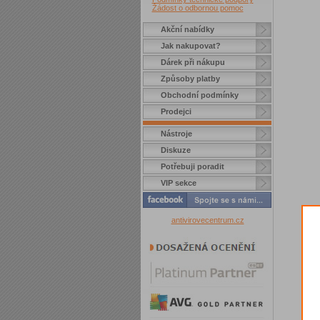
Žádost o odbornou pomoc
Akční nabídky
Jak nakupovat?
Dárek při nákupu
Způsoby platby
Obchodní podmínky
Prodejci
Nástroje
Diskuze
Potřebuji poradit
VIP sekce
antivirovecentrum.cz