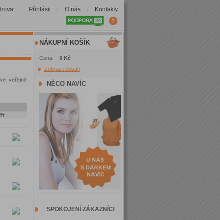
trovat
Přihlásit
O nás
Kontakty
|
|
|
NÁKUPNÍ KOŠÍK
Cena:
0 Kč
Zobrazit obsah
ve veřejné
NĚCO NAVÍC
PH
SPOKOJENÍ ZÁKAZNÍCI