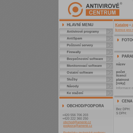
HLAVNÍ MENU
Katalog
»
licence pro 
Antivirové programy
AntiSpam
FOTO
Poštovní servery
Firewally
PARA
Bezpečnostní software
název
Monitorovací software
počet
Ostatní software
licencí
Služby
platnost
[roky]
Návody
Informace o
Ke stažení
CENA
OBCHOD/PODPORA
Bez DPH:
S DPH:
+420 556 706 203
+420 222 360 250
obchod@amenit.cz
podpora@amenit.cz
Podmínky technické podpory