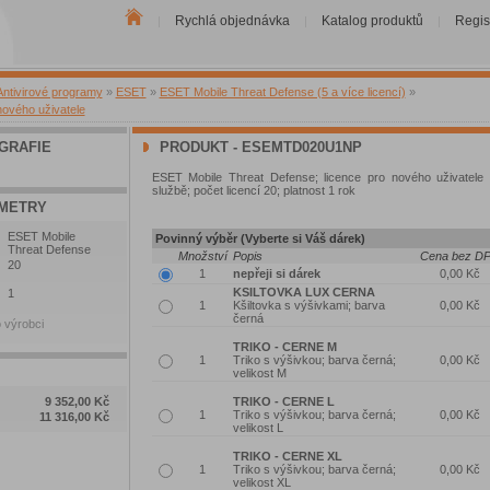
Rychlá objednávka
Katalog produktů
Regis
|
|
|
Antivirové programy
»
ESET
»
ESET Mobile Threat Defense (5 a více licencí)
»
nového uživatele
GRAFIE
PRODUKT - ESEMTD020U1NP
ESET Mobile Threat Defense; licence pro nového uživatele 
službě; počet licencí 20; platnost 1 rok
METRY
ESET Mobile
Povinný výběr (Vyberte si Váš dárek)
Threat Defense
Množství
Popis
Cena bez D
20
nepřeji si dárek
0,00 Kč
KSILTOVKA LUX CERNA
1
Kšiltovka s výšivkami; barva
0,00 Kč
černá
 výrobci
TRIKO - CERNE M
Triko s výšivkou; barva černá;
0,00 Kč
velikost M
9 352,00 Kč
TRIKO - CERNE L
Triko s výšivkou; barva černá;
0,00 Kč
11 316,00 Kč
velikost L
TRIKO - CERNE XL
Triko s výšivkou; barva černá;
0,00 Kč
velikost XL