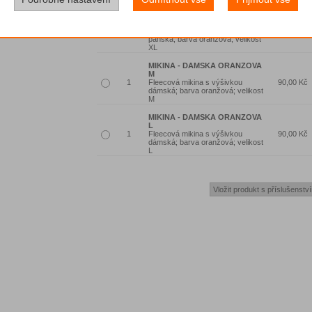
MIKINA - PANSKA ORANZOVA
XL
Fleecová mikina s výšivkou
90,00 Kč
pánská; barva oranžová; velikost
XL
MIKINA - DAMSKA ORANZOVA
M
Fleecová mikina s výšivkou
90,00 Kč
dámská; barva oranžová; velikost
M
MIKINA - DAMSKA ORANZOVA
L
Fleecová mikina s výšivkou
90,00 Kč
dámská; barva oranžová; velikost
L