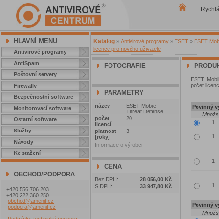
Rychl
|
HLAVNÍ MENU
Katalog
»
Antivirové programy
»
ESET
»
ESET Mobil
licence pro nového uživatele
Antivirové programy
AntiSpam
FOTOGRAFIE
PRODUK
Poštovní servery
ESET Mobile
počet licenc
Firewally
PARAMETRY
Bezpečnostní software
název
ESET Mobile
Povinný vý
Monitorovací software
Threat Defense
Množst
počet
20
Ostatní software
licencí
Služby
platnost
3
[roky]
Návody
Informace o výrobci
Ke stažení
CENA
OBCHOD/PODPORA
Bez DPH:
28 056,00 Kč
S DPH:
33 947,80 Kč
+420 556 706 203
+420 222 360 250
obchod@amenit.cz
Povinný vý
podpora@amenit.cz
Množst
Podmínky technické podpory