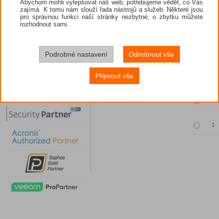
Abychom mohli vylepšovat náš web, potřebujeme vědět, co Vás
zajímá. K tomu nám slouží řada nástrojů a služeb. Některé jsou
pro správnou funkci naší stránky nezbytné, o zbytku můžete
rozhodnout sami.
Povinný vý
Podrobné nastavení
Odmítnout vše
Množst
Přijmout vše