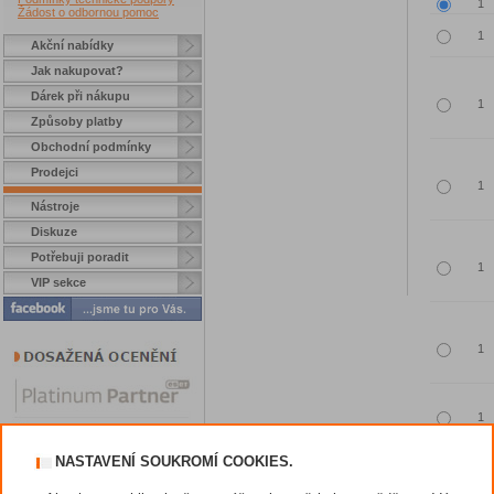
Žádost o odbornou pomoc
Akční nabídky
Jak nakupovat?
Dárek při nákupu
Způsoby platby
Obchodní podmínky
Prodejci
Nástroje
Diskuze
Potřebuji poradit
VIP sekce
NASTAVENÍ SOUKROMÍ COOKIES.