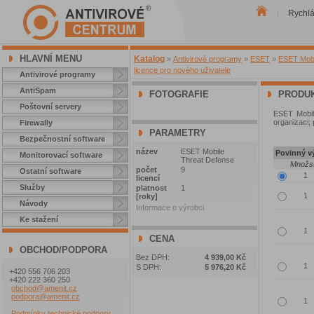
Rychl
|
HLAVNÍ MENU
Katalog
»
Antivirové programy
»
ESET
»
ESET Mobil
licence pro nového uživatele
Antivirové programy
AntiSpam
FOTOGRAFIE
PRODUK
Poštovní servery
ESET Mobil
organizaci; 
Firewally
PARAMETRY
Bezpečnostní software
název
ESET Mobile
Povinný vý
Monitorovací software
Threat Defense
Množst
počet
9
Ostatní software
licencí
Služby
platnost
1
[roky]
Návody
Informace o výrobci
Ke stažení
CENA
OBCHOD/PODPORA
Bez DPH:
4 939,00 Kč
S DPH:
5 976,20 Kč
+420 556 706 203
+420 222 360 250
obchod@amenit.cz
podpora@amenit.cz
Podmínky technické podpory