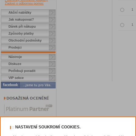
Žádost o odbornou pomoc
Akční nabídky
Jak nakupovat?
Dárek při nákupu
Způsoby platby
Obchodní podmínky
Prodejci
Nástroje
Diskuze
Potřebuji poradit
VIP sekce
NASTAVENÍ SOUKROMÍ COOKIES.