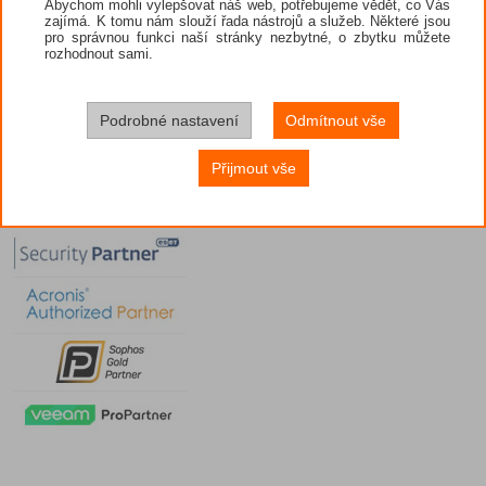
Abychom mohli vylepšovat náš web, potřebujeme vědět, co Vás
zajímá. K tomu nám slouží řada nástrojů a služeb. Některé jsou
pro správnou funkci naší stránky nezbytné, o zbytku můžete
rozhodnout sami.
Podrobné nastavení
Odmítnout vše
Přijmout vše