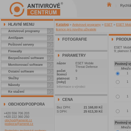
Rychl
|
HLAVNÍ MENU
Katalog
»
Antivirové programy
»
ESET
»
ESET Mobil
licence pro nového uživatele
Antivirové programy
AntiSpam
FOTOGRAFIE
PRODUK
Poštovní servery
ESET Mobile
9; platnost 
Firewally
PARAMETRY
Bezpečnostní software
název
ESET Mobile
Povinný vý
Monitorovací software
Threat Defense
Množst
počet
9
Ostatní software
licencí
Služby
platnost
3
[roky]
Návody
Informace o výrobci
Ke stažení
CENA
OBCHOD/PODPORA
Bez DPH:
21 168,00 Kč
S DPH:
25 613,30 Kč
+420 556 706 203
+420 222 360 250
obchod@amenit.cz
Povinný vý
podpora@amenit.cz
Množst
Podmínky technické podpory