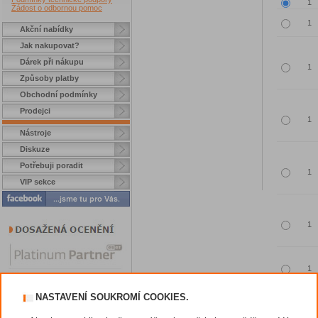
Žádost o odbornou pomoc
Akční nabídky
Jak nakupovat?
Dárek při nákupu
Způsoby platby
Obchodní podmínky
Prodejci
Nástroje
Diskuze
Potřebuji poradit
VIP sekce
NASTAVENÍ SOUKROMÍ COOKIES.