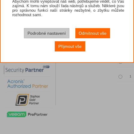
Abychom mohli vylepšovat náš web, potřebujeme vědět, co Vás
zajímá. K tomu nám slouží řada nástrojů a služeb. Některé jsou
pro správnou funkci naší stránky nezbytné, o zbytku můžete
rozhodnout sami.
Povinný vý
Podrobné nastavení
Odmítnout vše
Množst
Přijmout vše