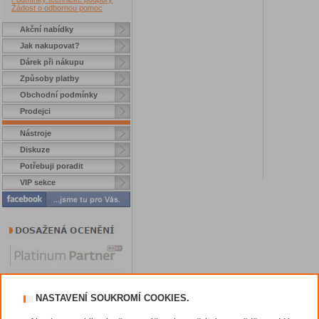
Žádost o odbornou pomoc
Akční nabídky
Jak nakupovat?
Dárek při nákupu
Způsoby platby
Obchodní podmínky
Prodejci
Nástroje
Diskuze
Potřebuji poradit
VIP sekce
NASTAVENÍ SOUKROMÍ COOKIES.