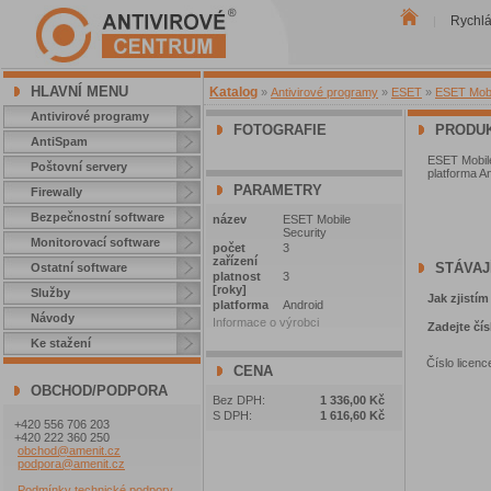
Rychl
|
HLAVNÍ MENU
Katalog
»
Antivirové programy
»
ESET
»
ESET Mobil
Antivirové programy
FOTOGRAFIE
PRODUK
AntiSpam
ESET Mobile
Poštovní servery
platforma A
PARAMETRY
Firewally
Bezpečnostní software
název
ESET Mobile
Security
Monitorovací software
počet
3
zařízení
STÁVAJ
Ostatní software
platnost
3
[roky]
Služby
Jak zjistím
platforma
Android
Návody
Informace o výrobci
Zadejte čís
Ke stažení
Číslo licenc
CENA
OBCHOD/PODPORA
Bez DPH:
1 336,00 Kč
S DPH:
1 616,60 Kč
+420 556 706 203
+420 222 360 250
obchod@amenit.cz
podpora@amenit.cz
Podmínky technické podpory