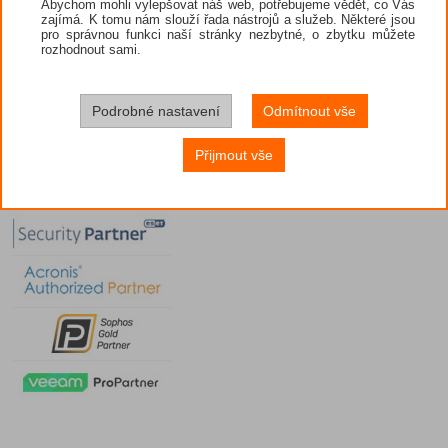
Abychom mohli vylepšovat náš web, potřebujeme vědět, co Vás
zajímá. K tomu nám slouží řada nástrojů a služeb. Některé jsou
pro správnou funkci naší stránky nezbytné, o zbytku můžete
rozhodnout sami.
Podrobné nastavení
Odmítnout vše
Přijmout vše