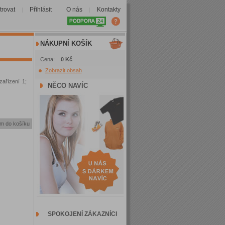
trovat
Přihlásit
O nás
Kontakty
|
|
|
NÁKUPNÍ KOŠÍK
Cena:
0 Kč
Zobrazit obsah
zařízení 1;
NĚCO NAVÍC
SPOKOJENÍ ZÁKAZNÍCI