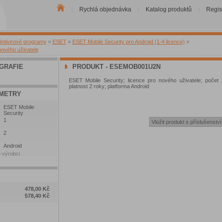
Rychlá objednávka
Katalog produktů
Regis
|
|
|
Antivirové programy
»
ESET
»
ESET Mobile Security pro Android (1-4 licence)
»
nového uživatele
GRAFIE
PRODUKT - ESEMOB001U2N
ESET Mobile Security; licence pro nového uživatele; počet 
platnost 2 roky; platforma Android
METRY
ESET Mobile
Security
1
2
Android
 výrobci
478,00 Kč
578,40 Kč