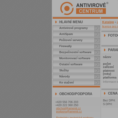
HLAVNÍ MENU
Katalog
»
licence pro 
Antivirové programy
AntiSpam
FOTO
Poštovní servery
Firewally
PARA
Bezpečnostní software
název
Monitorovací software
počet
Ostatní software
zařízení
Služby
platnost
[roky]
Návody
platforma
Informace o
Ke stažení
CENA
OBCHOD/PODPORA
Bez DPH:
+420 556 706 203
S DPH:
+420 222 360 250
obchod@amenit.cz
podpora@amenit.cz
Podmínky technické podpory