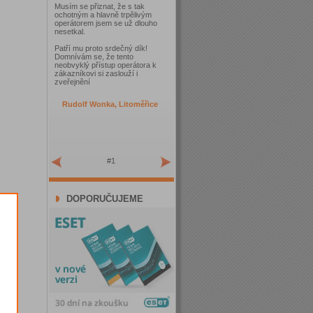
Musím se přiznat, že s tak
ochotným a hlavně trpělivým
operátorem jsem se už dlouho
nesetkal.
Patří mu proto srdečný dík!
Domnívám se, že tento
neobvyklý přístup operátora k
zákazníkovi si zaslouží i
zveřejnění
Rudolf Wonka, Litoměřice
#1
DOPORUČUJEME