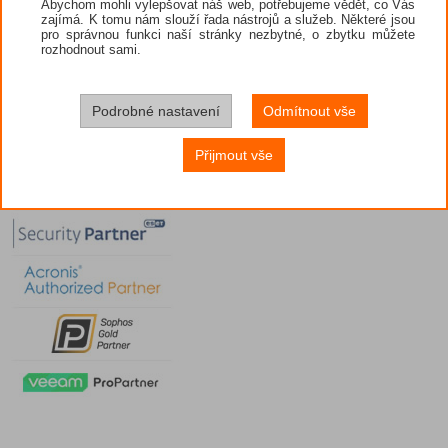
Abychom mohli vylepšovat náš web, potřebujeme vědět, co Vás
zajímá. K tomu nám slouží řada nástrojů a služeb. Některé jsou
pro správnou funkci naší stránky nezbytné, o zbytku můžete
rozhodnout sami.
Podrobné nastavení
Odmítnout vše
Přijmout vše