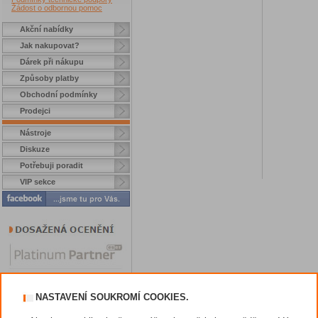
Žádost o odbornou pomoc
Akční nabídky
Jak nakupovat?
Dárek při nákupu
Způsoby platby
Obchodní podmínky
Prodejci
Nástroje
Diskuze
Potřebuji poradit
VIP sekce
NASTAVENÍ SOUKROMÍ COOKIES.