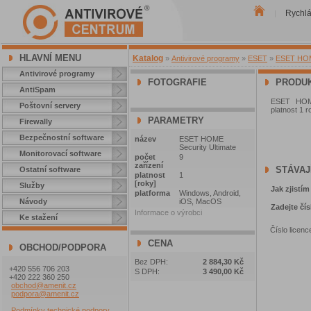
Rychl
|
HLAVNÍ MENU
Katalog
»
Antivirové programy
»
ESET
»
ESET HOME
Antivirové programy
FOTOGRAFIE
PRODUK
AntiSpam
ESET HOME 
Poštovní servery
platnost 1 
PARAMETRY
Firewally
Bezpečnostní software
název
ESET HOME
Security Ultimate
Monitorovací software
počet
9
zařízení
STÁVAJ
Ostatní software
platnost
1
[roky]
Služby
Jak zjistím
platforma
Windows, Android,
Návody
iOS, MacOS
Zadejte čís
Informace o výrobci
Ke stažení
Číslo licenc
CENA
OBCHOD/PODPORA
Bez DPH:
2 884,30 Kč
+420 556 706 203
S DPH:
3 490,00 Kč
+420 222 360 250
obchod@amenit.cz
podpora@amenit.cz
Podmínky technické podpory