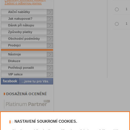
Žádost o odbornou pomoc
Akční nabídky
Jak nakupovat?
Dárek při nákupu
Způsoby platby
Obchodní podmínky
Prodejci
Nástroje
Diskuze
Potřebuji poradit
VIP sekce
NASTAVENÍ SOUKROMÍ COOKIES.