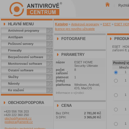
Rychl
|
HLAVNÍ MENU
Katalog
»
Antivirové programy
»
ESET
»
ESET HOME
licence pro nového uživatele
Antivirové programy
AntiSpam
FOTOGRAFIE
PRODUK
Poštovní servery
ESET HOME 
zařízení 8;
Firewally
PARAMETRY
Bezpečnostní software
název
ESET HOME
Povinný vý
Monitorovací software
Security Ultimate
Množst
počet
8
Ostatní software
zařízení
Služby
platnost
1
[roky]
Návody
platforma
Windows, Android,
iOS, MacOS
Ke stažení
Informace o výrobci
OBCHOD/PODPORA
CENA
+420 556 706 203
Bez DPH:
2 781,00 Kč
+420 222 360 250
S DPH:
3 365,00 Kč
obchod@amenit.cz
podpora@amenit.cz
Podmínky technické podpory