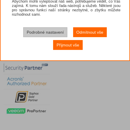
Abychom mohli vylepšovat náš web, potřebujeme vědět, co Vás
zajímá. K tomu nám slouží řada nástrojů a služeb. Některé jsou
pro správnou funkci naší stránky nezbytné, o zbytku můžete
rozhodnout sami.
Podrobné nastavení
Odmítnout vše
Přijmout vše