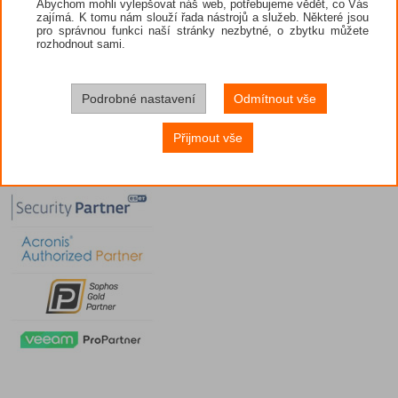
Abychom mohli vylepšovat náš web, potřebujeme vědět, co Vás
zajímá. K tomu nám slouží řada nástrojů a služeb. Některé jsou
pro správnou funkci naší stránky nezbytné, o zbytku můžete
rozhodnout sami.
Podrobné nastavení
Odmítnout vše
Přijmout vše