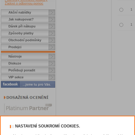
Žádost o odbornou pomoc
Akční nabídky
Jak nakupovat?
Dárek při nákupu
Způsoby platby
Obchodní podmínky
Prodejci
Nástroje
Diskuze
Potřebuji poradit
VIP sekce
NASTAVENÍ SOUKROMÍ COOKIES.