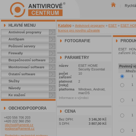
Rychl
|
HLAVNÍ MENU
Katalog
»
Antivirové programy
»
ESET
»
ESET HOME
licence pro nového uživatele
Antivirové programy
AntiSpam
FOTOGRAFIE
PRODUK
Poštovní servery
ESET HOME 
zařízení 10
Firewally
PARAMETRY
Bezpečnostní software
název
ESET HOME
Povinný vý
Monitorovací software
Security Essential
Množst
počet
10
Ostatní software
zařízení
Služby
platnost
2
[roky]
Návody
platforma
Windows, Android,
macOS
Ke stažení
Informace o výrobci
OBCHOD/PODPORA
CENA
+420 556 706 203
Bez DPH:
3 146,30 Kč
+420 222 360 250
S DPH:
3 807,00 Kč
obchod@amenit.cz
podpora@amenit.cz
Podmínky technické podpory