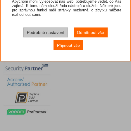
Abychom mohli vylepšovat náš web, potřebujeme vědět, co Vás
zajímá. K tomu nám slouží řada nástrojů a služeb. Některé jsou
pro správnou funkci naší stránky nezbytné, o zbytku můžete
rozhodnout sami.
Podrobné nastavení
Odmítnout vše
Přijmout vše