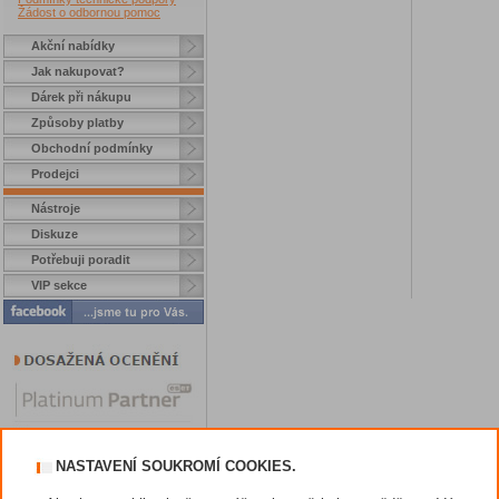
Žádost o odbornou pomoc
Akční nabídky
Jak nakupovat?
Dárek při nákupu
Způsoby platby
Obchodní podmínky
Prodejci
Nástroje
Diskuze
Potřebuji poradit
VIP sekce
NASTAVENÍ SOUKROMÍ COOKIES.