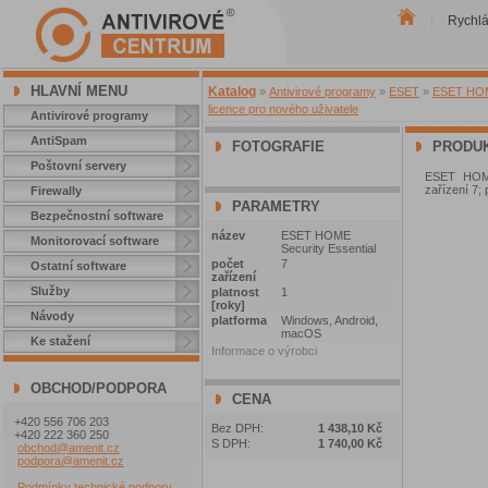
Rychl
|
HLAVNÍ MENU
Katalog
»
Antivirové programy
»
ESET
»
ESET HOME
licence pro nového uživatele
Antivirové programy
AntiSpam
FOTOGRAFIE
PRODUK
Poštovní servery
ESET HOME 
zařízení 7;
Firewally
PARAMETRY
Bezpečnostní software
název
ESET HOME
Monitorovací software
Security Essential
počet
7
Ostatní software
zařízení
Služby
platnost
1
[roky]
Návody
platforma
Windows, Android,
macOS
Ke stažení
Informace o výrobci
OBCHOD/PODPORA
CENA
+420 556 706 203
Bez DPH:
1 438,10 Kč
+420 222 360 250
S DPH:
1 740,00 Kč
obchod@amenit.cz
podpora@amenit.cz
Podmínky technické podpory