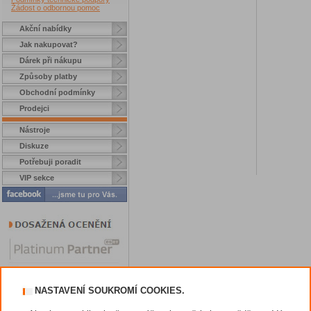
Žádost o odbornou pomoc
Akční nabídky
Jak nakupovat?
Dárek při nákupu
Způsoby platby
Obchodní podmínky
Prodejci
Nástroje
Diskuze
Potřebuji poradit
VIP sekce
NASTAVENÍ SOUKROMÍ COOKIES.