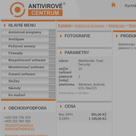
Rychl
|
HLAVNÍ MENU
Katalog
»
Antivirové programy
»
Bitdefender
»
Bitde
Antivirové programy
FOTOGRAFIE
PRODUK
AntiSpam
Bitdefender 
Poštovní servery
platnost 1 
PARAMETRY
Firewally
Bezpečnostní software
název
Bitdefender Total
Security
Monitorovací software
počet
10
zařízení
Ostatní software
platnost
1
[roky]
Služby
platforma
Windows, Android,
Návody
iOS, MacOS
Informace o výrobci
Ke stažení
CENA
OBCHOD/PODPORA
Bez DPH:
991,00 Kč
+420 556 706 203
S DPH:
1 199,00 Kč
+420 222 360 250
obchod@amenit.cz
podpora@amenit.cz
Podmínky technické podpory