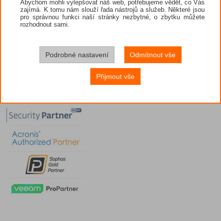
Abychom mohli vylepšovat náš web, potřebujeme vědět, co Vás
zajímá. K tomu nám slouží řada nástrojů a služeb. Některé jsou
pro správnou funkci naší stránky nezbytné, o zbytku můžete
rozhodnout sami.
Podrobné nastavení
Odmítnout vše
Přijmout vše