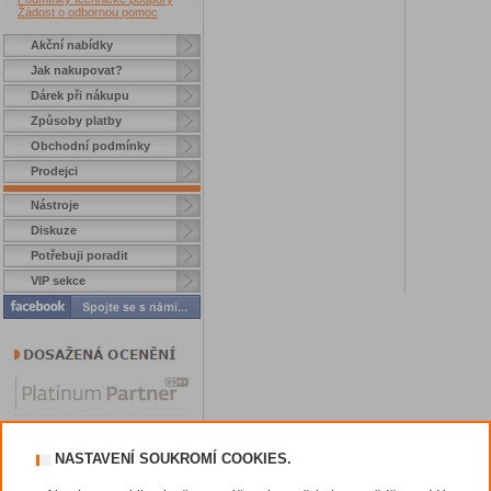
Žádost o odbornou pomoc
Akční nabídky
Jak nakupovat?
Dárek při nákupu
Způsoby platby
Obchodní podmínky
Prodejci
Nástroje
Diskuze
Potřebuji poradit
VIP sekce
NASTAVENÍ SOUKROMÍ COOKIES.