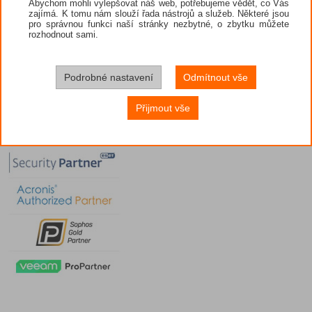
Abychom mohli vylepšovat náš web, potřebujeme vědět, co Vás
zajímá. K tomu nám slouží řada nástrojů a služeb. Některé jsou
pro správnou funkci naší stránky nezbytné, o zbytku můžete
rozhodnout sami.
Podrobné nastavení
Odmítnout vše
Přijmout vše