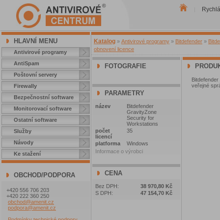
Rychl
|
HLAVNÍ MENU
Katalog
»
Antivirové programy
»
Bitdefender
»
Bitd
obnovení licence
Antivirové programy
AntiSpam
FOTOGRAFIE
PRODUK
Poštovní servery
Bitdefender
veřejné sprá
Firewally
PARAMETRY
Bezpečnostní software
název
Bitdefender
Monitorovací software
GravityZone
Security for
Ostatní software
Workstations
počet
35
Služby
licencí
Návody
platforma
Windows
Informace o výrobci
Ke stažení
CENA
OBCHOD/PODPORA
Bez DPH:
38 970,80 Kč
+420 556 706 203
S DPH:
47 154,70 Kč
+420 222 360 250
obchod@amenit.cz
podpora@amenit.cz
Podmínky technické podpory