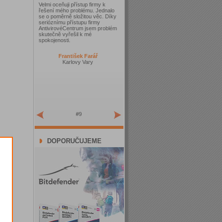
Velmi oceňuji přístup firmy k
řešení mého problému. Jednalo
se o poměrně složitou věc. Díky
serióznímu přístupu firmy
AntivirovéCentrum jsem problém
skutečně vyřešil k mé
spokojenosti.
František Farář
Karlovy Vary
#9
DOPORUČUJEME