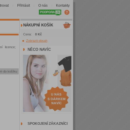
trovat
Přihlásit
O nás
Kontakty
|
|
|
NÁKUPNÍ KOŠÍK
Cena:
0 Kč
Zobrazit obsah
ní licence;
NĚCO NAVÍC
SPOKOJENÍ ZÁKAZNÍCI