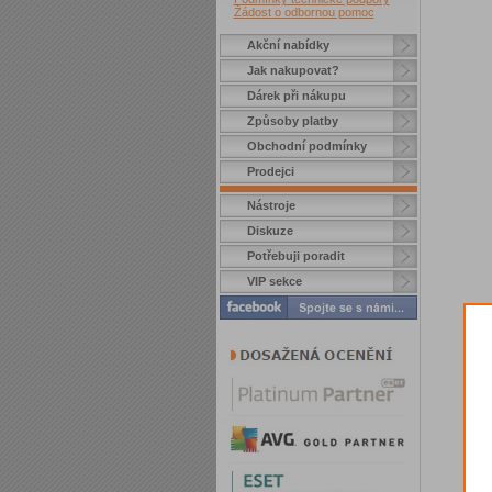
Žádost o odbornou pomoc
Akční nabídky
Jak nakupovat?
Dárek při nákupu
Způsoby platby
Obchodní podmínky
Prodejci
Nástroje
Diskuze
Potřebuji poradit
VIP sekce