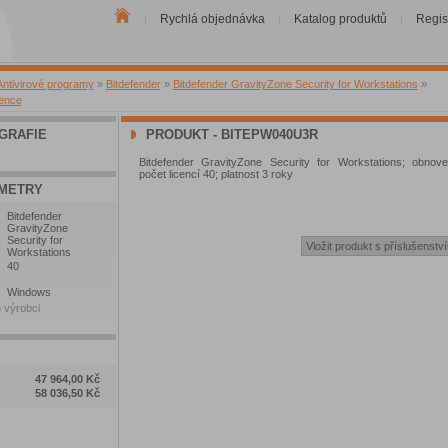
Rychlá objednávka
Katalog produktů
Regis
|
|
|
Antivirové programy
»
Bitdefender
»
Bitdefender GravityZone Security for Workstations
»
cence
GRAFIE
PRODUKT - BITEPW040U3R
Bitdefender GravityZone Security for Workstations; obnove
počet licencí 40; platnost 3 roky
METRY
Bitdefender
GravityZone
Security for
Workstations
40
Windows
 výrobci
47 964,00 Kč
58 036,50 Kč