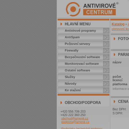
HLAVNÍ MENU
Katalog
»
obnovení li
Antivirové programy
AntiSpam
FOTO
Poštovní servery
Firewally
PARA
Bezpečnostní software
název
Monitorovací software
Ostatní software
počet
Služby
licencí
Návody
platforma
Informace o
Ke stažení
CENA
OBCHOD/PODPORA
Bez DPH:
+420 556 706 203
S DPH:
+420 222 360 250
obchod@amenit.cz
podpora@amenit.cz
Podmínky technické podpory