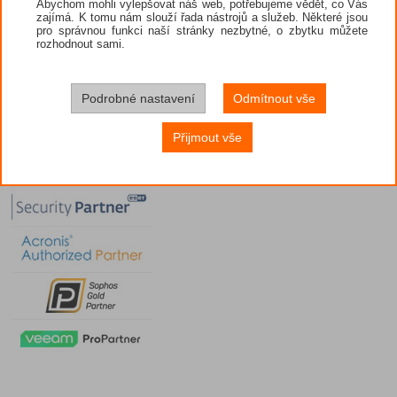
Abychom mohli vylepšovat náš web, potřebujeme vědět, co Vás
zajímá. K tomu nám slouží řada nástrojů a služeb. Některé jsou
pro správnou funkci naší stránky nezbytné, o zbytku můžete
rozhodnout sami.
Podrobné nastavení
Odmítnout vše
Přijmout vše