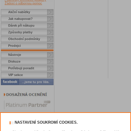
Žádost o odbornou pomoc
Akční nabídky
Jak nakupovat?
Dárek při nákupu
Způsoby platby
Obchodní podmínky
Prodejci
Nástroje
Diskuze
Potřebuji poradit
VIP sekce
NASTAVENÍ SOUKROMÍ COOKIES.