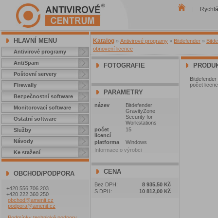
Rychl
|
HLAVNÍ MENU
Katalog
»
Antivirové programy
»
Bitdefender
»
Bitd
obnovení licence
Antivirové programy
AntiSpam
FOTOGRAFIE
PRODUK
Poštovní servery
Bitdefende
počet licenc
Firewally
PARAMETRY
Bezpečnostní software
název
Bitdefender
Monitorovací software
GravityZone
Security for
Ostatní software
Workstations
počet
15
Služby
licencí
Návody
platforma
Windows
Informace o výrobci
Ke stažení
CENA
OBCHOD/PODPORA
Bez DPH:
8 935,50 Kč
+420 556 706 203
S DPH:
10 812,00 Kč
+420 222 360 250
obchod@amenit.cz
podpora@amenit.cz
Podmínky technické podpory