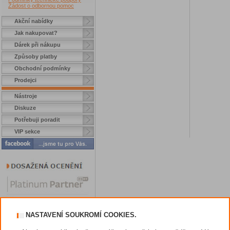
Žádost o odbornou pomoc
Akční nabídky
Jak nakupovat?
Dárek při nákupu
Způsoby platby
Obchodní podmínky
Prodejci
Nástroje
Diskuze
Potřebuji poradit
VIP sekce
NASTAVENÍ SOUKROMÍ COOKIES.