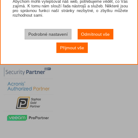
Abychom mohli vylepšovat náš web, potřebujeme vědět, co Vás
zajímá. K tomu nám slouží řada nástrojů a služeb. Některé jsou
pro správnou funkci naší stránky nezbytné, o zbytku můžete
rozhodnout sami.
Podrobné nastavení
Odmítnout vše
Přijmout vše