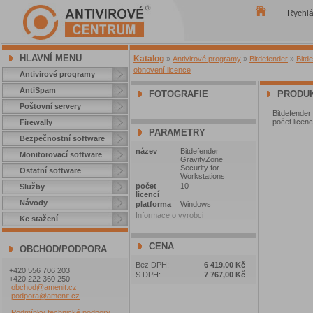
Rychl
|
HLAVNÍ MENU
Katalog
»
Antivirové programy
»
Bitdefender
»
Bitd
obnovení licence
Antivirové programy
AntiSpam
FOTOGRAFIE
PRODUK
Poštovní servery
Bitdefende
počet licenc
Firewally
PARAMETRY
Bezpečnostní software
název
Bitdefender
Monitorovací software
GravityZone
Security for
Ostatní software
Workstations
počet
10
Služby
licencí
Návody
platforma
Windows
Informace o výrobci
Ke stažení
CENA
OBCHOD/PODPORA
Bez DPH:
6 419,00 Kč
+420 556 706 203
S DPH:
7 767,00 Kč
+420 222 360 250
obchod@amenit.cz
podpora@amenit.cz
Podmínky technické podpory