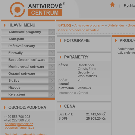
Rychl
|
HLAVNÍ MENU
Katalog
»
Antivirové programy
»
Bitdefender
»
Bitd
licence pro nového uživatele
Antivirové programy
AntiSpam
FOTOGRAFIE
PRODUK
Poštovní servery
Bitdefender
uživatele ve
Firewally
PARAMETRY
Bezpečnostní software
název
Bitdefender
Monitorovací software
GravityZone
Security for
Ostatní software
Workstations
počet
25
Služby
licencí
Návody
platforma
Windows
Informace o výrobci
Ke stažení
CENA
OBCHOD/PODPORA
Bez DPH:
21 412,50 Kč
+420 556 706 203
S DPH:
25 909,20 Kč
+420 222 360 250
obchod@amenit.cz
podpora@amenit.cz
Podmínky technické podpory