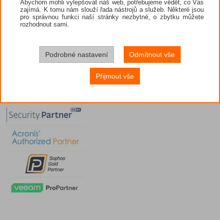
Abychom mohli vylepšovat náš web, potřebujeme vědět, co Vás
zajímá. K tomu nám slouží řada nástrojů a služeb. Některé jsou
pro správnou funkci naší stránky nezbytné, o zbytku můžete
rozhodnout sami.
Podrobné nastavení
Odmítnout vše
Přijmout vše