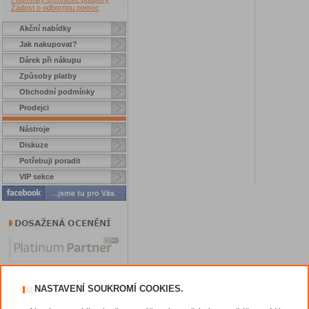
Žádost o odbornou pomoc
Akční nabídky
Jak nakupovat?
Dárek při nákupu
Způsoby platby
Obchodní podmínky
Prodejci
Nástroje
Diskuze
Potřebuji poradit
VIP sekce
NASTAVENÍ SOUKROMÍ COOKIES.