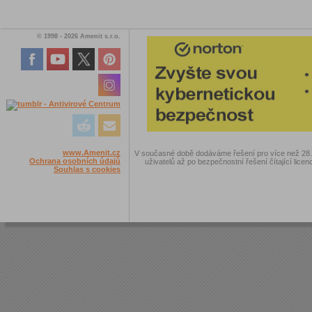
© 1998 - 2026 Amenit s.r.o.
www.Amenit.cz
V současné době dodáváme řešení pro více než 28.00
Ochrana osobních údajů
uživatelů až po bezpečnostní řešení čítající licen
Souhlas s cookies