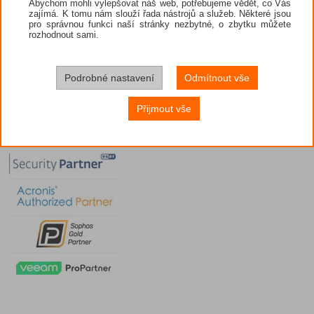
Abychom mohli vylepšovat náš web, potřebujeme vědět, co Vás
zajímá. K tomu nám slouží řada nástrojů a služeb. Některé jsou
pro správnou funkci naší stránky nezbytné, o zbytku můžete
rozhodnout sami.
Podrobné nastavení
Odmítnout vše
Přijmout vše