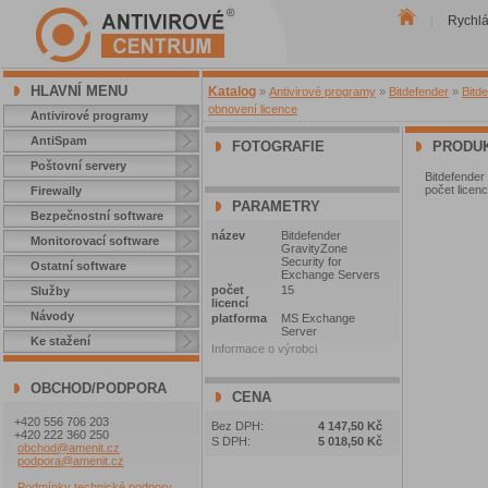
Rychl
|
HLAVNÍ MENU
Katalog
»
Antivirové programy
»
Bitdefender
»
Bitd
obnovení licence
Antivirové programy
AntiSpam
FOTOGRAFIE
PRODUK
Poštovní servery
Bitdefender
počet licen
Firewally
PARAMETRY
Bezpečnostní software
název
Bitdefender
Monitorovací software
GravityZone
Security for
Ostatní software
Exchange Servers
počet
15
Služby
licencí
Návody
platforma
MS Exchange
Server
Ke stažení
Informace o výrobci
OBCHOD/PODPORA
CENA
+420 556 706 203
Bez DPH:
4 147,50 Kč
+420 222 360 250
S DPH:
5 018,50 Kč
obchod@amenit.cz
podpora@amenit.cz
Podmínky technické podpory