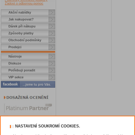
Žádost o odbornou pomoc
Akční nabídky
Jak nakupovat?
Dárek při nákupu
Způsoby platby
Obchodní podmínky
Prodejci
Nástroje
Diskuze
Potřebuji poradit
VIP sekce
NASTAVENÍ SOUKROMÍ COOKIES.