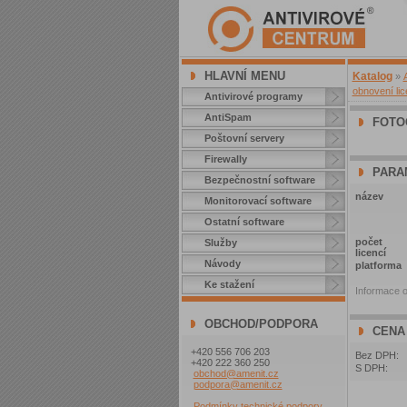
HLAVNÍ MENU
Katalog
»
obnovení li
Antivirové programy
AntiSpam
FOTO
Poštovní servery
Firewally
PARA
Bezpečnostní software
název
Monitorovací software
Ostatní software
počet
Služby
licencí
Návody
platforma
Ke stažení
Informace o
OBCHOD/PODPORA
CENA
+420 556 706 203
Bez DPH:
+420 222 360 250
S DPH:
obchod@amenit.cz
podpora@amenit.cz
Podmínky technické podpory