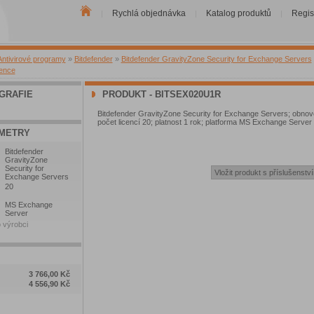
Rychlá objednávka
Katalog produktů
Regis
|
|
|
Antivirové programy
»
Bitdefender
»
Bitdefender GravityZone Security for Exchange Servers
cence
GRAFIE
PRODUKT - BITSEX020U1R
Bitdefender GravityZone Security for Exchange Servers; obnove
počet licencí 20; platnost 1 rok; platforma MS Exchange Server
METRY
Bitdefender
GravityZone
Security for
Exchange Servers
20
MS Exchange
Server
 výrobci
3 766,00 Kč
4 556,90 Kč