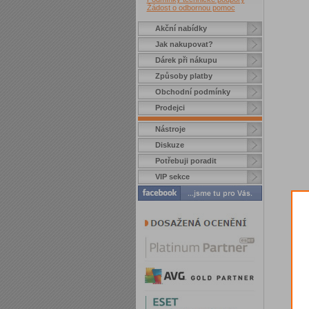
Žádost o odbornou pomoc
Akční nabídky
Jak nakupovat?
Dárek při nákupu
Způsoby platby
Obchodní podmínky
Prodejci
Nástroje
Diskuze
Potřebuji poradit
VIP sekce