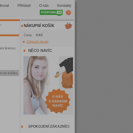
trovat
Přihlásit
O nás
Kontakty
|
|
|
»
NÁKUPNÍ KOŠÍK
Cena:
0 Kč
Zobrazit obsah
ní licence;
NĚCO NAVÍC
SPOKOJENÍ ZÁKAZNÍCI