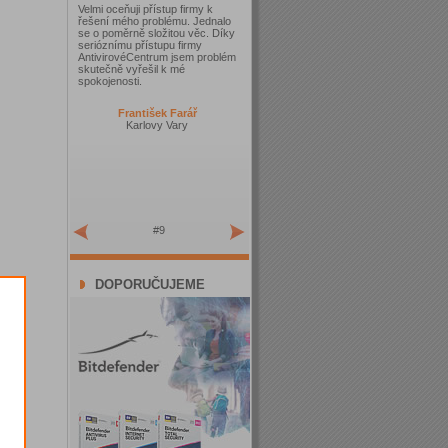
Velmi oceňuji přístup firmy k
řešení mého problému. Jednalo
se o poměrně složitou věc. Díky
serióznímu přístupu firmy
AntivirovéCentrum jsem problém
skutečně vyřešil k mé
spokojenosti.
František Farář
Karlovy Vary
#9
DOPORUČUJEME