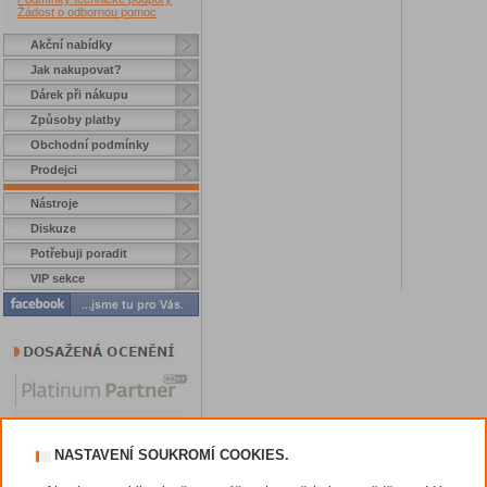
Žádost o odbornou pomoc
Akční nabídky
Jak nakupovat?
Dárek při nákupu
Způsoby platby
Obchodní podmínky
Prodejci
Nástroje
Diskuze
Potřebuji poradit
VIP sekce
NASTAVENÍ SOUKROMÍ COOKIES.