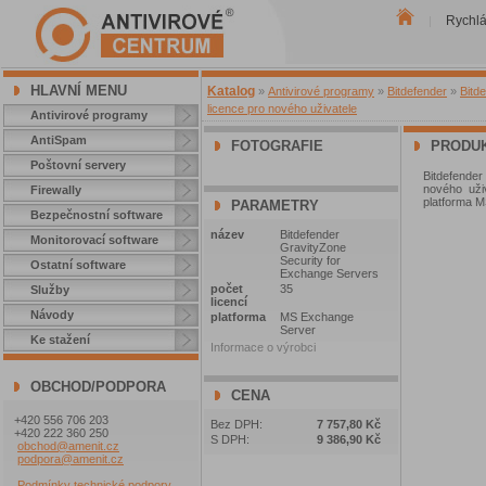
Rychl
|
HLAVNÍ MENU
Katalog
»
Antivirové programy
»
Bitdefender
»
Bitd
licence pro nového uživatele
Antivirové programy
AntiSpam
FOTOGRAFIE
PRODUK
Poštovní servery
Bitdefende
nového uživ
Firewally
platforma 
PARAMETRY
Bezpečnostní software
název
Bitdefender
Monitorovací software
GravityZone
Security for
Ostatní software
Exchange Servers
počet
35
Služby
licencí
Návody
platforma
MS Exchange
Server
Ke stažení
Informace o výrobci
OBCHOD/PODPORA
CENA
+420 556 706 203
Bez DPH:
7 757,80 Kč
+420 222 360 250
S DPH:
9 386,90 Kč
obchod@amenit.cz
podpora@amenit.cz
Podmínky technické podpory