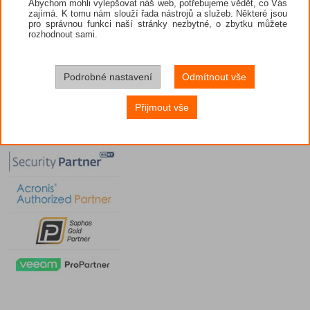
Abychom mohli vylepšovat náš web, potřebujeme vědět, co Vás
zajímá. K tomu nám slouží řada nástrojů a služeb. Některé jsou
pro správnou funkci naší stránky nezbytné, o zbytku můžete
rozhodnout sami.
Podrobné nastavení
Odmítnout vše
Přijmout vše