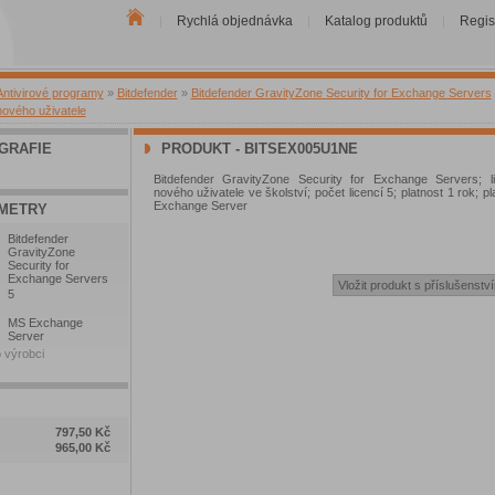
Rychlá objednávka
Katalog produktů
Regis
|
|
|
Antivirové programy
»
Bitdefender
»
Bitdefender GravityZone Security for Exchange Servers
nového uživatele
GRAFIE
PRODUKT - BITSEX005U1NE
Bitdefender GravityZone Security for Exchange Servers; l
nového uživatele ve školství; počet licencí 5; platnost 1 rok; 
Exchange Server
METRY
Bitdefender
GravityZone
Security for
Exchange Servers
5
MS Exchange
Server
 výrobci
797,50 Kč
965,00 Kč