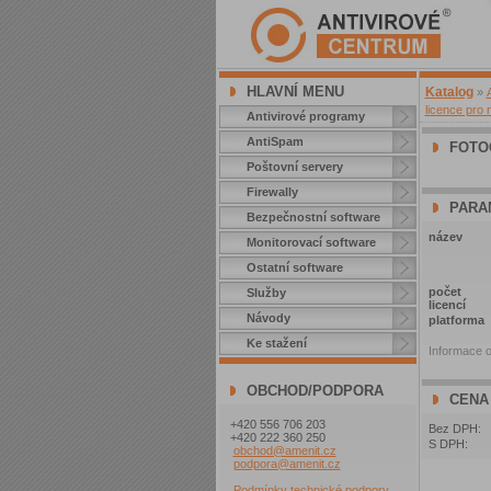
HLAVNÍ MENU
Katalog
»
licence pro 
Antivirové programy
AntiSpam
FOTO
Poštovní servery
Firewally
PARA
Bezpečnostní software
název
Monitorovací software
Ostatní software
počet
Služby
licencí
Návody
platforma
Ke stažení
Informace o
OBCHOD/PODPORA
CENA
+420 556 706 203
Bez DPH:
+420 222 360 250
S DPH:
obchod@amenit.cz
podpora@amenit.cz
Podmínky technické podpory