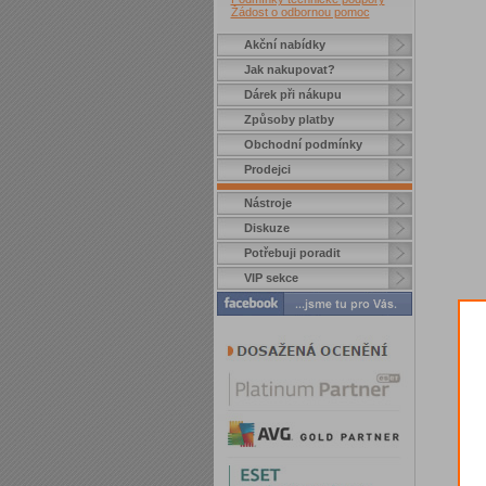
Žádost o odbornou pomoc
Akční nabídky
Jak nakupovat?
Dárek při nákupu
Způsoby platby
Obchodní podmínky
Prodejci
Nástroje
Diskuze
Potřebuji poradit
VIP sekce