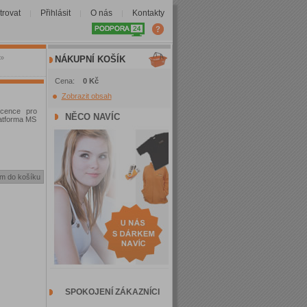
trovat
Přihlásit
O nás
Kontakty
|
|
|
»
NÁKUPNÍ KOŠÍK
Cena:
0 Kč
Zobrazit obsah
icence pro
NĚCO NAVÍC
platforma MS
SPOKOJENÍ ZÁKAZNÍCI