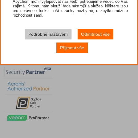
Abychom mohli vylepšovat náš web, potřebujeme vědět, co Vás
zajímá. K tomu nám slouží řada nástrojů a služeb. Některé jsou
pro správnou funkci naší stránky nezbytné, o zbytku můžete
rozhodnout sami.
Podrobné nastavení
Odmítnout vše
Přijmout vše