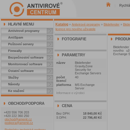
Rychl
|
HLAVNÍ MENU
Katalog
»
Antivirové programy
»
Bitdefender
»
Bitd
licence pro nového uživatele
Antivirové programy
AntiSpam
FOTOGRAFIE
PRODUK
Poštovní servery
Bitdefende
nového uži
Firewally
Exchange S
PARAMETRY
Bezpečnostní software
název
Bitdefender
Monitorovací software
GravityZone
Security for
Ostatní software
Exchange Servers
počet
40
Služby
licencí
Návody
platforma
MS Exchange
Server
Ke stažení
Informace o výrobci
OBCHOD/PODPORA
CENA
+420 556 706 203
Bez DPH:
18 840,00 Kč
+420 222 360 250
S DPH:
22 796,40 Kč
obchod@amenit.cz
podpora@amenit.cz
Podmínky technické podpory