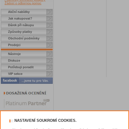
Žádost o odbornou pomoc
Akční nabídky
Jak nakupovat?
Dárek při nákupu
Způsoby platby
Obchodní podmínky
Prodejci
Nástroje
Diskuze
Potřebuji poradit
VIP sekce
NASTAVENÍ SOUKROMÍ COOKIES.