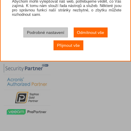
Abychom mohli vylepšovat náš web, potřebujeme vědět, co Vás
zajímá. K tomu nám slouží řada nástrojů a služeb. Některé jsou
pro správnou funkci naší stránky nezbytné, o zbytku můžete
rozhodnout sami.
Podrobné nastavení
Odmítnout vše
Přijmout vše