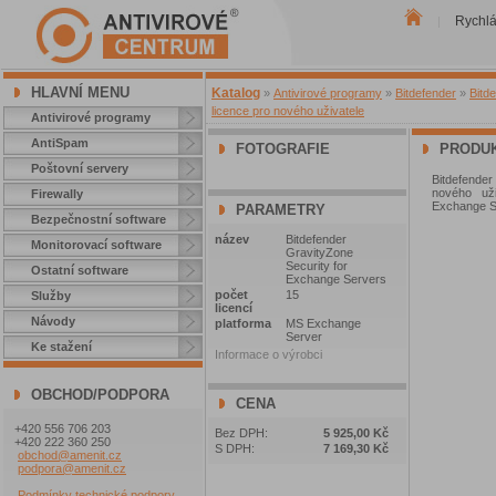
Rychl
|
HLAVNÍ MENU
Katalog
»
Antivirové programy
»
Bitdefender
»
Bitd
licence pro nového uživatele
Antivirové programy
AntiSpam
FOTOGRAFIE
PRODUK
Poštovní servery
Bitdefende
nového uži
Firewally
Exchange S
PARAMETRY
Bezpečnostní software
název
Bitdefender
Monitorovací software
GravityZone
Security for
Ostatní software
Exchange Servers
počet
15
Služby
licencí
Návody
platforma
MS Exchange
Server
Ke stažení
Informace o výrobci
OBCHOD/PODPORA
CENA
+420 556 706 203
Bez DPH:
5 925,00 Kč
+420 222 360 250
S DPH:
7 169,30 Kč
obchod@amenit.cz
podpora@amenit.cz
Podmínky technické podpory