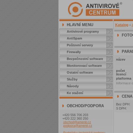
HLAVNÍ MENU
Katalog
»
Antivirové programy
FOTO
AntiSpam
Poštovní servery
PARA
Firewally
Bezpečnostní software
název
Monitorovací software
počet
Ostatní software
licencí
platforma
Služby
Informace o
Návody
Ke stažení
CENA
Bez DPH:
OBCHOD/PODPORA
S DPH:
+420 556 706 203
+420 222 360 250
obchod@amenit.cz
podpora@amenit.cz
Podmínky technické podpory