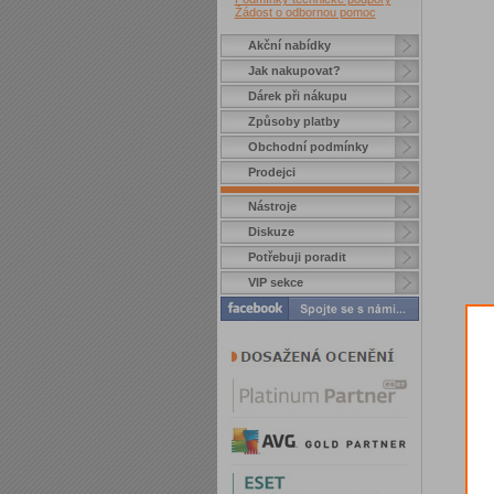
Žádost o odbornou pomoc
Akční nabídky
Jak nakupovat?
Dárek při nákupu
Způsoby platby
Obchodní podmínky
Prodejci
Nástroje
Diskuze
Potřebuji poradit
VIP sekce