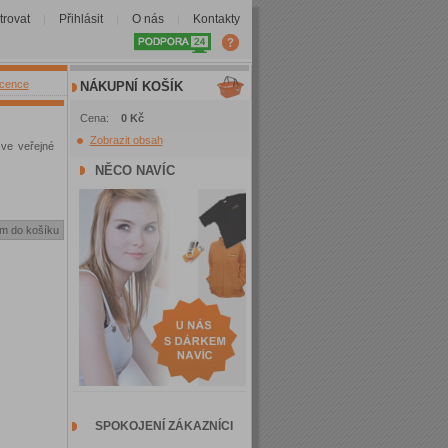
trovat
Přihlásit
O nás
Kontakty
|
|
|
icence
NÁKUPNÍ KOŠÍK
Cena:
0 Kč
Zobrazit obsah
 ve veřejné
NĚCO NAVÍC
SPOKOJENÍ ZÁKAZNÍCI