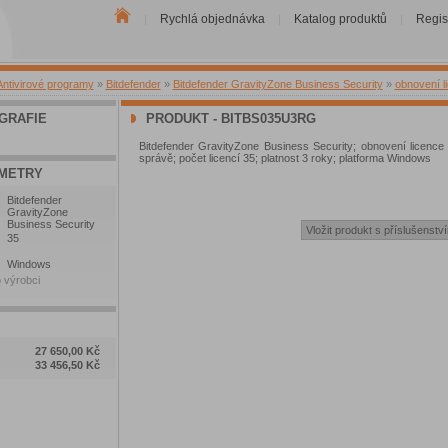
Rychlá objednávka
Katalog produktů
Regis
|
|
|
Antivirové programy
»
Bitdefender
»
Bitdefender GravityZone Business Security
»
obnovení l
GRAFIE
PRODUKT - BITBS035U3RG
Bitdefender GravityZone Business Security; obnovení licence
správě; počet licencí 35; platnost 3 roky; platforma Windows
METRY
Bitdefender
GravityZone
Business Security
35
Windows
 výrobci
27 650,00 Kč
33 456,50 Kč