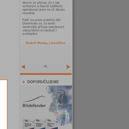
Musím se přiznat, že s tak
ochotným a hlavně trpělivým
operátorem jsem se už dlouho
nesetkal.
Patří mu proto srdečný dík!
Domnívám se, že tento
neobvyklý přístup operátora k
zákazníkovi si zaslouží i
zveřejnění
Rudolf Wonka, Litoměřice
#1
DOPORUČUJEME